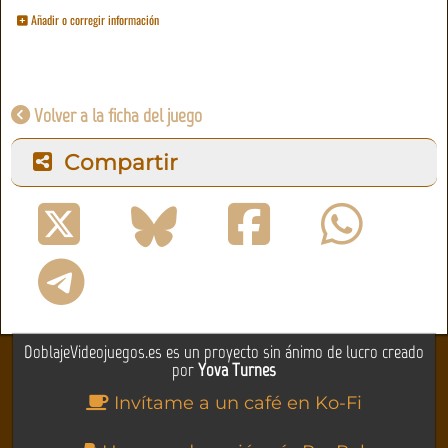
Añadir o corregir información
Volver a la ficha del juego
Compartir
DoblajeVideojuegos.es es un proyecto sin ánimo de lucro creado
por
Yova Turnes
Invítame a un café en Ko-Fi