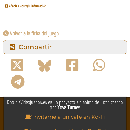
Añadir o corregir información
Volver a la ficha del juego
Compartir
DoblajeVideojuegos.es es un proyecto sin ánimo de lucro creado
por
Yova Turnes
Invítame a un café en Ko-Fi