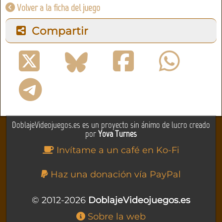
Volver a la ficha del juego
Compartir
DoblajeVideojuegos.es es un proyecto sin ánimo de lucro creado
por
Yova Turnes
Invítame a un café en Ko-Fi
Haz una donación vía PayPal
© 2012-2026
DoblajeVideojuegos.es
Sobre la web