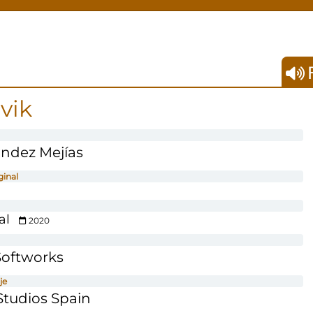
F
vik
ndez Mejías
ginal
al
2020
Softworks
je
tudios Spain