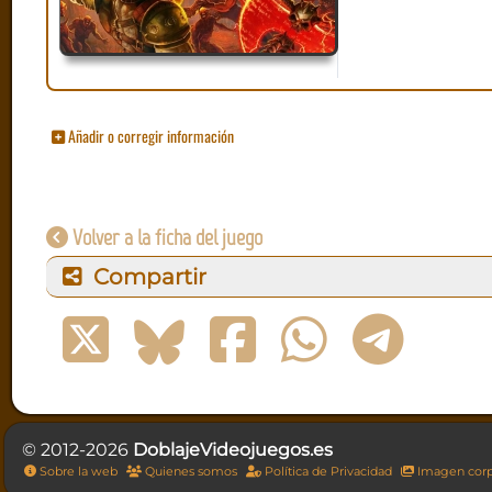
Añadir o corregir información
Volver a la ficha del juego
Compartir
© 2012-2026
DoblajeVideojuegos.es
Sobre la web
Quienes somos
Política de Privacidad
Imagen corp