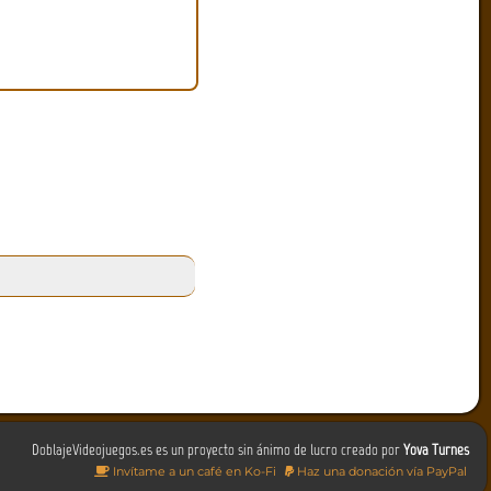
DoblajeVideojuegos.es es un proyecto sin ánimo de lucro creado por
Yova Turnes
Invítame a un café en Ko-Fi
Haz una donación vía PayPal