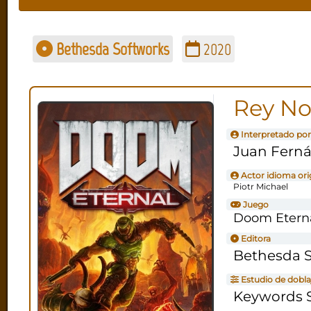
Bethesda Softworks
2020
Rey No
Interpretado por
Juan Ferná
Actor idioma ori
Piotr Michael
Juego
Doom Etern
Editora
Bethesda 
Estudio de dobla
Keywords S