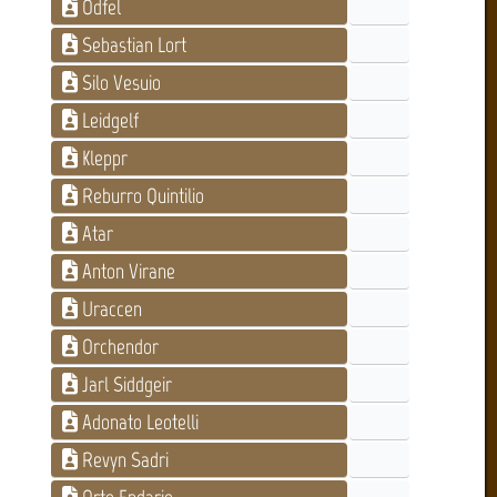
Odfel
Sebastian Lort
Silo Vesuio
Leidgelf
Kleppr
Reburro Quintilio
Atar
Anton Virane
Uraccen
Orchendor
Jarl Siddgeir
Adonato Leotelli
Revyn Sadri