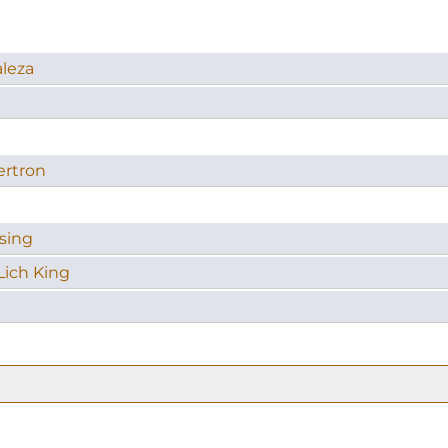
aleza
ertron
sing
Lich King