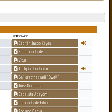
PERSONAJE
Capitán Jacob Keyes
El Comandante
Vitus
Torbjörn Lindholm
Sa' isracthadwell "Dwell"
Juez Dempster
Cabalista Abayomi
Comandante Edwin
Anciano Danya