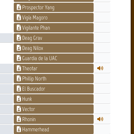
Prospector Yang
Vigía Magoro
Vigilante Phan
Deag Grav
Deag Nilox
Guardia de la UAC
Theotar
Phillip North
El Buscador
Hunk
Vector
Rhonin
Hammerhead