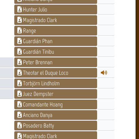
Hunter Julio
Magistrado Clark
Range
Guardián Phan
Guardián Tinibu
Peter Brennan
Theotar el Duque Loco
Torbjörn Lindholm
Juez Dempster
Comandante Hoang
Anciano Danya
Posadero Batty
Magistrado Clark