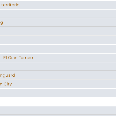
territorio
ng
- El Gran Torneo
awnguard
n City