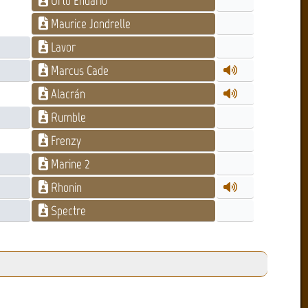
Orto Endario
Maurice Jondrelle
Lavor
Marcus Cade
Alacrán
Rumble
Frenzy
Marine 2
Rhonin
Spectre