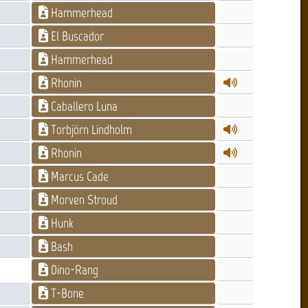
Hammerhead
El Buscador
Hammerhead
Rhonin
Caballero Luna
Torbjörn Lindholm
Rhonin
Marcus Cade
Morven Stroud
Hunk
Bash
Dino-Rang
T-Bone