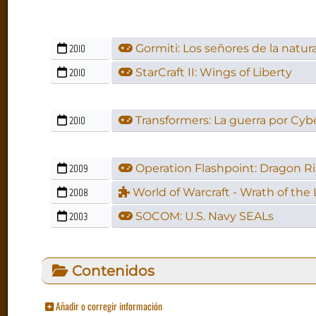
2010
Gormiti: Los señores de la natur
2010
StarCraft II: Wings of Liberty
2010
Transformers: La guerra por Cyb
2009
Operation Flashpoint: Dragon Ri
2008
World of Warcraft - Wrath of the 
2003
SOCOM: U.S. Navy SEALs
Contenidos
Añadir o corregir información