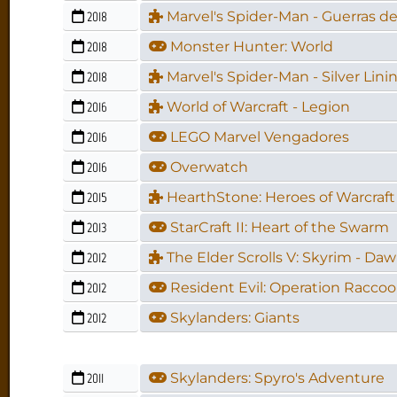
2018
Marvel's Spider-Man - Guerras de 
2018
Monster Hunter: World
2018
Marvel's Spider-Man - Silver Lini
2016
World of Warcraft - Legion
2016
LEGO Marvel Vengadores
2016
Overwatch
2015
HearthStone: Heroes of Warcraft 
2013
StarCraft II: Heart of the Swarm
2012
The Elder Scrolls V: Skyrim - D
2012
Resident Evil: Operation Raccoo
2012
Skylanders: Giants
2011
Skylanders: Spyro's Adventure