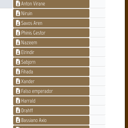
Anton Virane
Niruin
Savos Aren
Phinis Gestor
Nazeem
Elrindir
Sabjorn
Fihada
Xander
Falso emperador
Harrald
Drahff
Bassiano Axio