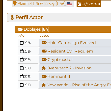
Plainfield, New Jersey (USA)
24/12/1970
,
Perfil Actor
Doblajes [
84
]
AÑO
JUEGO
2026
Halo: Campaign Evolved
2026
Resident Evil Requiem
2024
Cryptmaster
2023
Overwatch 2 - Invasión
2023
Remnant II
2023
New World - Rise of the Angry E