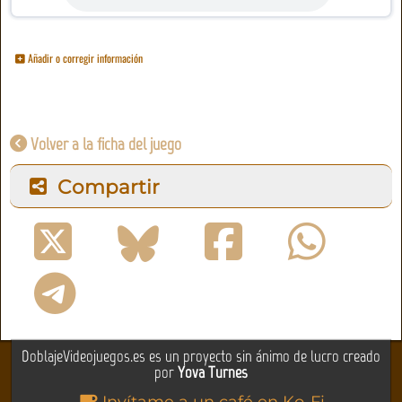
Añadir o corregir información
Volver a la ficha del juego
Compartir
DoblajeVideojuegos.es es un proyecto sin ánimo de lucro creado
por
Yova Turnes