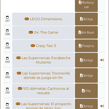
Montaraz
Law
LEGO Dimensions
Burbuja
2017
24: The Game
Kim Bauer
2006
Crazy Taxi 3
Pasajeras
2006
Las Supernenas: Escabeche
Burbuja
2002
Mutante
Las Supernenas: Townsville
Burbuja
2002
donde se juega sin fin
102 dálmatas: Cachorros al
Pilla
2001
rescate
Las Supernenas: El proyecto
Burbuja
2001
animal de Mojo Jojo