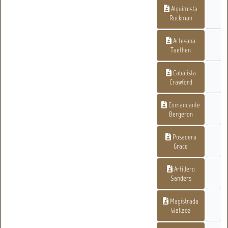
Alquimista
Ruckman
Artesana
Taethen
Cabalista
Crawford
Comandante
Bergeron
Posadera
Grace
Artillero
Sanders
Magistrada
Wallace