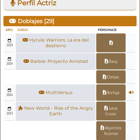
Perfil Actriz
Doblajes [
29
]
AÑO
JUEGO
PERSONAJE
Hyrule Warriors: La era del
2025
destierro
Barbie: Proyecto Amistad
Daisy
2024
Chelsea
MultiVersus
Burbuja
2024
New World - Rise of the Angry
Jueza
2023
Earth
Crosier
Alquimista
Ruckman