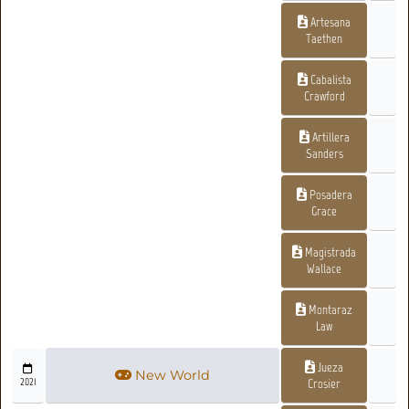
Artesana
Taethen
Cabalista
Crawford
Artillera
Sanders
Posadera
Grace
Magistrada
Wallace
Montaraz
Law
Jueza
New World
2021
Crosier