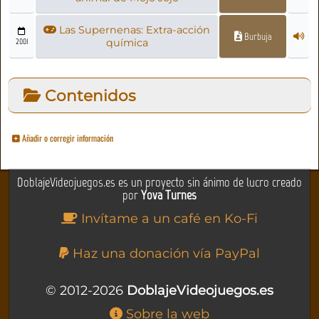
Las Supernenas: Extra-acción
Burbuja
2001
química
Contenidos
Añadir o corregir información
DoblajeVideojuegos.es es un proyecto sin ánimo de lucro creado
por
Yova Turnes
Invítame a un café en Ko-Fi
Haz una donación vía PayPal
© 2012-2026
DoblajeVideojuegos.es
Sobre la web