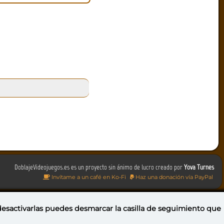
DoblajeVideojuegos.es es un proyecto sin ánimo de lucro creado por
Yova Turnes
Invítame a un café en Ko-Fi
Haz una donación vía PayPal
 desactivarlas puedes
desmarcar la casilla de seguimiento
que