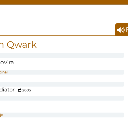
F
n Qwark
ovira
ginal
diator
2005
je