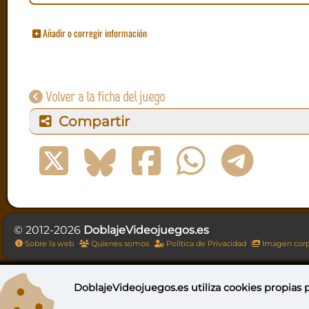
Añadir o corregir información
Volver a la ficha del juego
Compartir
© 2012-2026
DoblajeVideojuegos.es
Sobre la web
Quienes somos
Política de Privacidad
Imagen corp
DoblajeVideojuegos.es utiliza
cookies propias
p