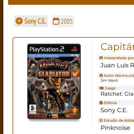
Sony C.E.
2005
Capitá
Interpretado por
Juan Luis R
Actor idioma ori
Jim Ward
Juego
Ratchet: Gla
Editora
Sony C.E.
Estudio de dobla
Pinknoise