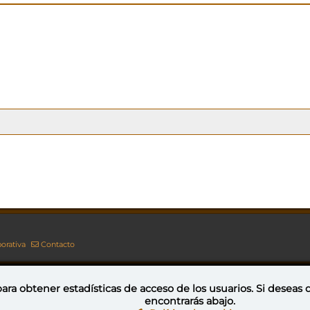
orativa
Contacto
ara obtener estadísticas de acceso de los usuarios. Si deseas
encontrarás abajo.
Esta obra está bajo una licencia de Creative Commons Reconocimiento-NoComercial-CompartirIgual 4.0 Internacional