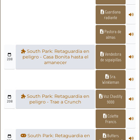
Guardiana
radiante
Pastora de
almas
South Park: Retaguardia en
Vendedora
peligro - Casa Bonita hasta el
2018
de sopaipillas
amanecer
Sra.
Winkleman
South Park: Retaguardia en
Voz Chastity
2018
peligro - Trae a Crunch
9000
Colette
Francis
South Park: Retaguardia en
Butters