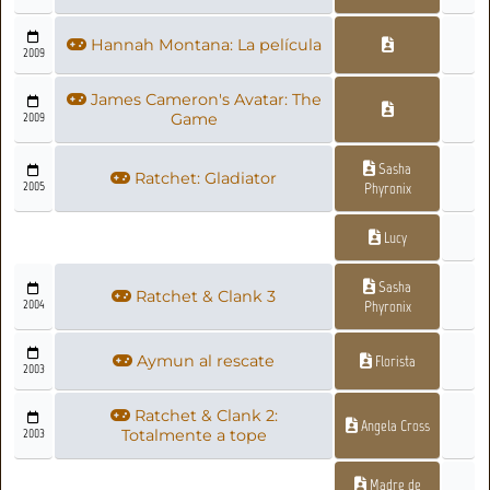
Hannah Montana: La película
2009
James Cameron's Avatar: The
2009
Game
Sasha
Ratchet: Gladiator
2005
Phyronix
Lucy
Sasha
Ratchet & Clank 3
2004
Phyronix
Aymun al rescate
Florista
2003
Ratchet & Clank 2:
Angela Cross
2003
Totalmente a tope
Madre de