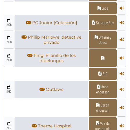
Lupe
PC Junior [Colección]
Scraggy Boy
1998
Philip Marlowe, detective
Orfamay
1998
privado
Quest
Ring: El anillo de los
1998
nibelungos
BIR
Anna
Outlaws
1997
Anderson
Sarah
Anderson
Voz de
Theme Hospital
1997
megafonía