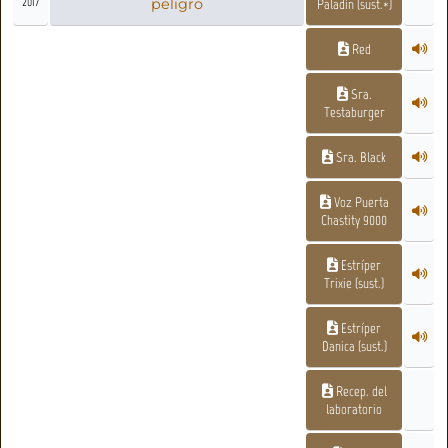
2017
peligro
Paladín (sust.*)
Red
Sra.
Testaburger
Sra. Black
Voz Puerta
Chastity 9000
Estríper
Trixie (sust.)
Estríper
Danica (sust.)
Recep. del
laboratorio