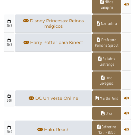
Niños
vampiro
Disney Princesas: Reinos
Narradora
2012
mágicos
Profesora
Harry Potter para Kinect
2012
Pomona Sprout
Bellatrix
Lestrange
Luna
Lovegood
DC Universe Online
Martha Kent
2011
Ursa
Catherine
Halo: Reach
2010
'Kat' - B320