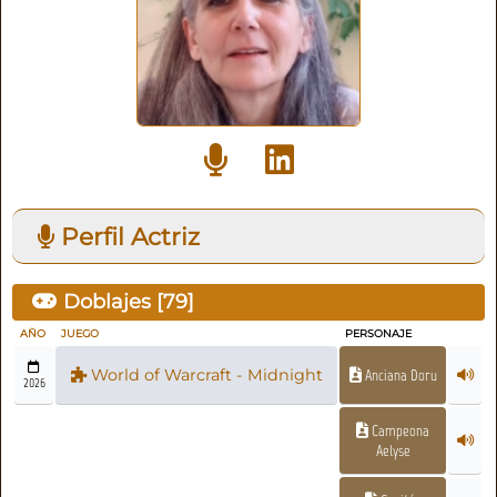
Perfil Actriz
Doblajes [
79
]
AÑO
JUEGO
PERSONAJE
World of Warcraft - Midnight
Anciana Doru
2026
Campeona
Aelyse