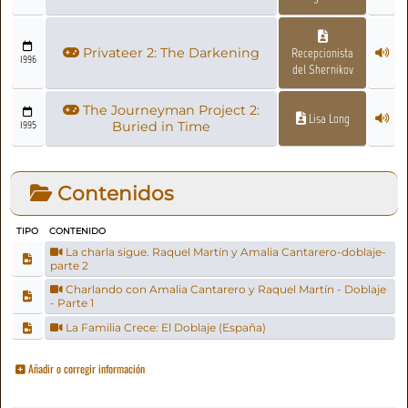
Privateer 2: The Darkening
Recepcionista
1996
del Shernikov
The Journeyman Project 2:
Lisa Long
1995
Buried in Time
Contenidos
TIPO
CONTENIDO
La charla sigue. Raquel Martín y Amalia Cantarero-doblaje-
parte 2
Charlando con Amalia Cantarero y Raquel Martín - Doblaje
- Parte 1
La Familia Crece: El Doblaje (España)
Añadir o corregir información