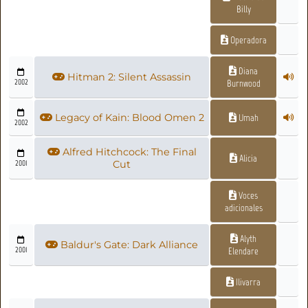
Billy
Operadora
Diana
Hitman 2: Silent Assassin
2002
Burnwood
Legacy of Kain: Blood Omen 2
Umah
2002
Alfred Hitchcock: The Final
Alicia
2001
Cut
Voces
adicionales
Alyth
Baldur's Gate: Dark Alliance
2001
Elendare
Ilivarra