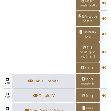
Capitán
forestal Lilatha
Niño Elfo de
Sangre
Tabernera
Jovia
Trol
Sombrapino
(voz 3 fem.)
Vanatha
Voz de
Fable Hospital
2025
megafonía
Diablo IV
Otseg
2024
Voces
Star Wars Outlaws