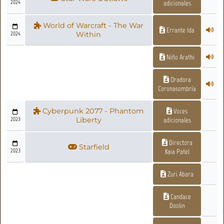
2024
adicionales
World of Warcraft - The War
Errante Ida
2024
Within
Niño Arathi
Oradora
Coronasombría
Cyberpunk 2077 - Phantom
Voces
2023
Liberty
adicionales
Directora
Starfield
2023
Kaia Patel
Zuri Abara
Candace
Doolin