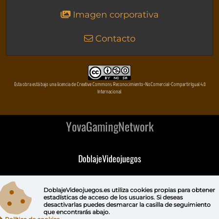
Imagen corporativa
Contacto
Esta obra está bajo una licencia de Creative Commons Reconocimiento-NoComercial-CompartirIgual 4.0
Internacional
YovaGamingNetwork
DoblajeVideojuegos
DeVuego
DoblajeVideojuegos.es utiliza
cookies propias
para obtener
estadísticas de acceso de los usuarios. Si deseas
DeVuego GAL
desactivarlas puedes
desmarcar la casilla de seguimiento
que encontrarás abajo.