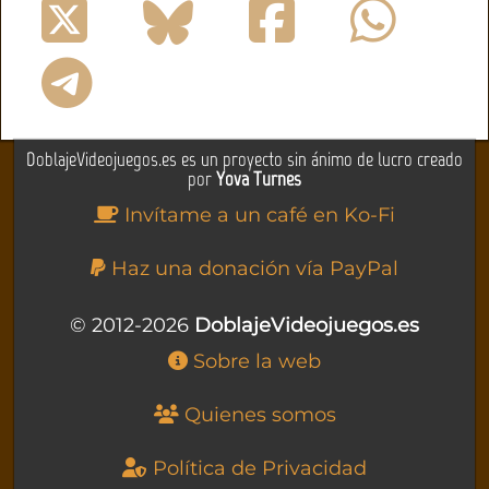
DoblajeVideojuegos.es es un proyecto sin ánimo de lucro creado
por
Yova Turnes
Invítame a un café en Ko-Fi
Haz una donación vía PayPal
© 2012-2026
DoblajeVideojuegos.es
Sobre la web
Quienes somos
Política de Privacidad