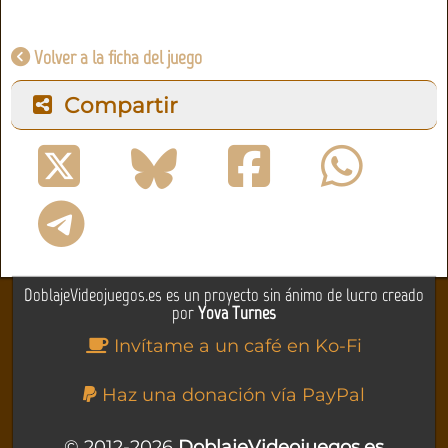
Volver a la ficha del juego
Compartir
DoblajeVideojuegos.es es un proyecto sin ánimo de lucro creado
por
Yova Turnes
Invítame a un café en Ko-Fi
Haz una donación vía PayPal
© 2012-2026
DoblajeVideojuegos.es