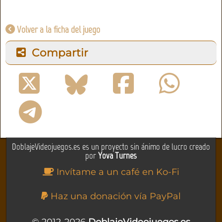
Volver a la ficha del juego
Compartir
DoblajeVideojuegos.es es un proyecto sin ánimo de lucro creado
por
Yova Turnes
Invítame a un café en Ko-Fi
Haz una donación vía PayPal
© 2012-2026
DoblajeVideojuegos.es