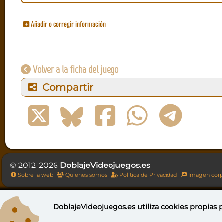
Añadir o corregir información
Volver a la ficha del juego
Compartir
© 2012-2026
DoblajeVideojuegos.es
Sobre la web
Quienes somos
Política de Privacidad
Imagen corp
DoblajeVideojuegos.es utiliza
cookies propias
p