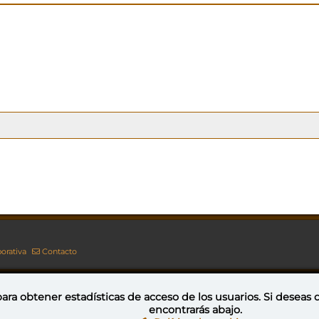
orativa
Contacto
ara obtener estadísticas de acceso de los usuarios. Si deseas
encontrarás abajo.
Esta obra está bajo una licencia de Creative Commons Reconocimiento-NoComercial-CompartirIgual 4.0 Internacional