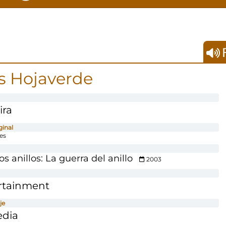
F
s Hojaverde
ira
ginal
es
os anillos: La guerra del anillo
2003
ertainment
je
edia