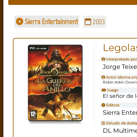
Sierra Entertainment
2003
Legola
Interpretado por
Jorge Teixe
Actor idioma ori
Robin Atkin Down
Juego
El señor de l
Editora
Sierra Ent
Estudio de dobla
DL Multim