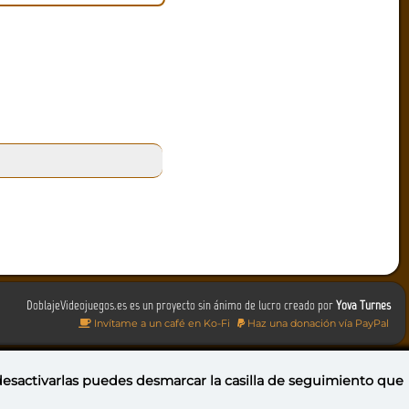
DoblajeVideojuegos.es es un proyecto sin ánimo de lucro creado por
Yova Turnes
Invítame a un café en Ko-Fi
Haz una donación vía PayPal
 desactivarlas puedes
desmarcar la casilla de seguimiento
que