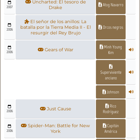
Uncharted: El tesoro de
Atog Navarro
2007
Drake
El señor de los anillos: La
batalla por la Tierra Media II - El
Orcos negros
2006
resurgir del Rey Brujo
Minh Young
Gears of War
2006
Kim
Superviviente
anciano
Johnson
Rico
Just Cause
2006
Rodríguez
Spider-Man: Battle for New
Capitán
2006
York
América