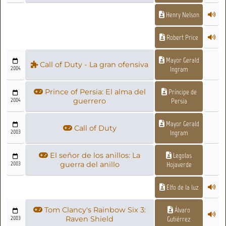
Henry Nelson
Robert Price
Mayor Gerald
Call of Duty - La gran ofensiva
2004
Ingram
Prince of Persia: El alma del
Príncipe de
2004
guerrero
Persia
Mayor Gerald
Call of Duty
2003
Ingram
El señor de los anillos: La
Legolas
2003
guerra del anillo
Hojaverde
Elfo de la luz
Tom Clancy's Rainbow Six 3:
Álvaro
2003
Raven Shield
Gutiérrez