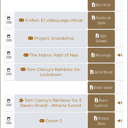
Ben Ulrich
Dientes de
X-Men: El videojuego oficial
2006
Sable
Sgto.
Project: Snowblind
2005
Stillwell
The Matrix: Path of Neo
Merovingio
2005
Tom Clancy's Rainbow Six:
Jamal Murad
2005
Lockdown
Dieter Weber
Tom Clancy's Rainbow Six 3:
Álvaro
2004
Raven Shield - Athena Sword
Gutiérrez
Richard
Doom 3
2004
Davis