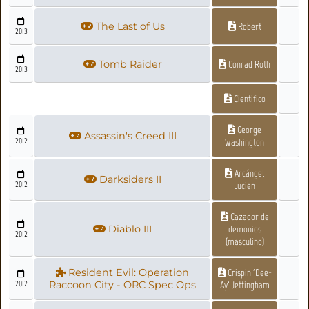
The Last of Us
Robert
2013
Tomb Raider
Conrad Roth
2013
Cientifico
George
Assassin's Creed III
2012
Washington
Arcángel
Darksiders II
2012
Lucien
Cazador de
Diablo III
demonios
2012
(masculino)
Resident Evil: Operation
Crispin 'Dee-
2012
Raccoon City - ORC Spec Ops
Ay' Jettingham