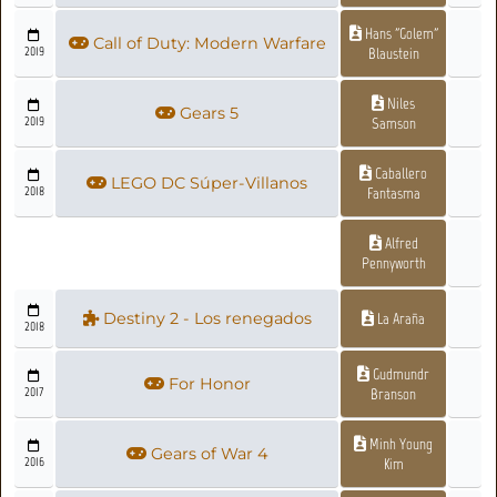
Hans "Golem"
Call of Duty: Modern Warfare
2019
Blaustein
Niles
Gears 5
2019
Samson
Caballero
LEGO DC Súper-Villanos
2018
Fantasma
Alfred
Pennyworth
Destiny 2 - Los renegados
La Araña
2018
Gudmundr
For Honor
2017
Branson
Minh Young
Gears of War 4
2016
Kim