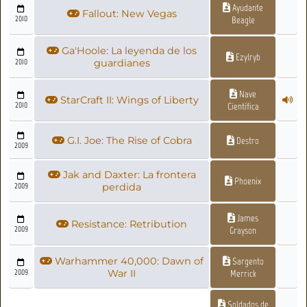
Ayudante
Fallout: New Vegas
2010
Beagle
Ga'Hoole: La leyenda de los
Ezylryb
2010
guardianes
Nave
StarCraft II: Wings of Liberty
2010
Científica
G.I. Joe: The Rise of Cobra
Destro
2009
Jak and Daxter: La frontera
Phoenix
2009
perdida
James
Resistance: Retribution
2009
Grayson
Warhammer 40,000: Dawn of
Sargento
2009
War II
Merrick
Soldados de