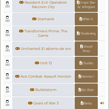
Resident Evil: Operation
Crispin 'Dee-
2012
Raccoon City
Ay' Jettingham
Starhawk
Rifter 41
2012
Transformers Prime: The
Thunderwing
2012
Game
Vincent
Uncharted: El abismo de oro
2012
Pérez
Unit 13
Chuckles
2012
Ace Combat: Assault Horizon
Hammer 1
2011
Bulletstorm
Doc Oliver
2011
Gears of War 3
Kantus
2011