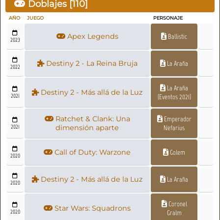
Doblajes [
110
]
AÑO
JUEGO
PERSONAJE
Apex Legends
Ballistic
2023
Destiny 2 - La Reina Bruja
La Araña
2022
La Araña
Destiny 2 - Más allá de la Luz
2021
(Eventos 2021)
Ratchet & Clank: Una
Emperador
2021
dimensión aparte
Nefarius
Call of Duty: Warzone
Golem
2020
Destiny 2 - Más allá de la Luz
La Araña
2020
Coronel
Star Wars: Squadrons
2020
Gralm