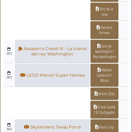
Voz de la
casa
Hombre
Former
George
Assassin's Creed III - La tiranía
Washington /
2013
del rey Washington
Rey Washington
Aleksei
LEGO Marvel Super Heroes
Sytsevich /
2013
Rhino
Arnim Zola
Frank Castle
/ El Castigador
Skylanders: Swap Force
Hoot Loop
2013