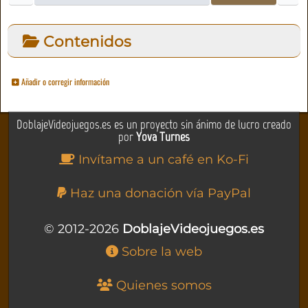
Contenidos
Añadir o corregir información
DoblajeVideojuegos.es es un proyecto sin ánimo de lucro creado
por
Yova Turnes
Invítame a un café en Ko-Fi
Haz una donación vía PayPal
© 2012-2026
DoblajeVideojuegos.es
Sobre la web
Quienes somos