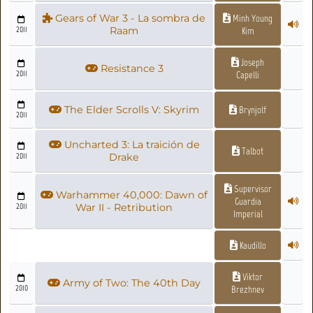
Gears of War 3 - La sombra de
Minh Young
2011
Raam
Kim
Joseph
Resistance 3
2011
Capelli
The Elder Scrolls V: Skyrim
Brynjolf
2011
Uncharted 3: La traición de
Talbot
2011
Drake
Supervisor
Warhammer 40,000: Dawn of
Guardia
2011
War II - Retribution
Imperial
Kaudillo
Viktor
Army of Two: The 40th Day
2010
Brezhnev