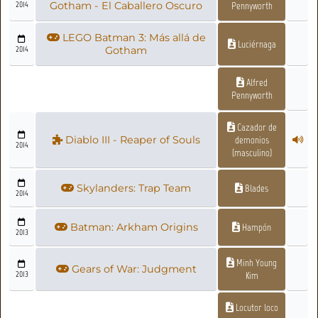
2014
Gotham - El Caballero Oscuro
Pennyworth
LEGO Batman 3: Más allá de
Luciérnaga
2014
Gotham
Alfred
Pennyworth
Cazador de
Diablo III - Reaper of Souls
demonios
2014
(masculino)
Skylanders: Trap Team
Blades
2014
Batman: Arkham Origins
Hampón
2013
Minh Young
Gears of War: Judgment
2013
Kim
Locutor loco