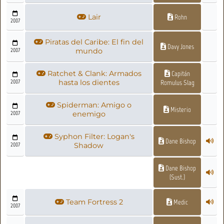
Lair
Rohn
2007
Piratas del Caribe: El fin del
Davy Jones
2007
mundo
Ratchet & Clank: Armados
Capitán
2007
hasta los dientes
Romulus Slag
Spiderman: Amigo o
Misterio
2007
enemigo
Syphon Filter: Logan's
Dane Bishop
2007
Shadow
Dane Bishop
(Sust.)
Team Fortress 2
Medic
2007