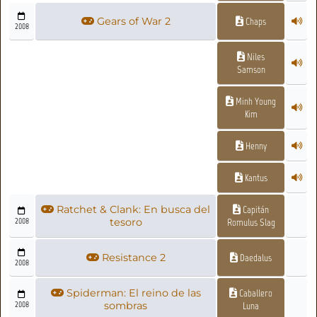
Gears of War 2
Chaps
2008
Niles
Samson
Minh Young
Kim
Henny
Kantus
Ratchet & Clank: En busca del
Capitán
2008
tesoro
Romulus Slag
Resistance 2
Daedalus
2008
Spiderman: El reino de las
Caballero
2008
sombras
Luna