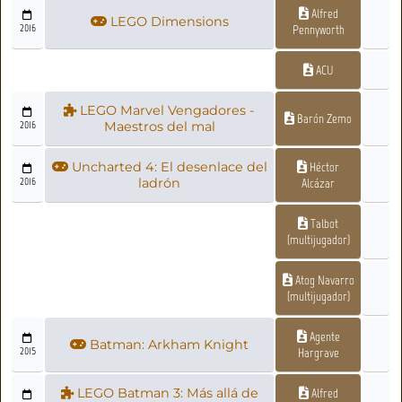
Alfred
LEGO Dimensions
2016
Pennyworth
ACU
LEGO Marvel Vengadores -
Barón Zemo
2016
Maestros del mal
Uncharted 4: El desenlace del
Héctor
2016
ladrón
Alcázar
Talbot
(multijugador)
Atog Navarro
(multijugador)
Agente
Batman: Arkham Knight
2015
Hargrave
LEGO Batman 3: Más allá de
Alfred