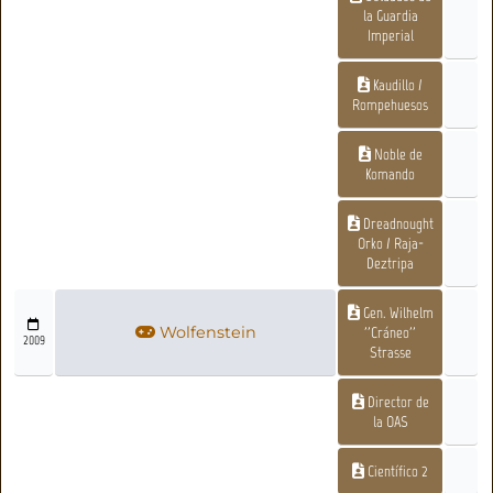
la Guardia
Imperial
Kaudillo /
Rompehuesos
Noble de
Komando
Dreadnought
Orko / Raja-
Deztripa
Gen. Wilhelm
Wolfenstein
''Cráneo''
2009
Strasse
Director de
la OAS
Científico 2