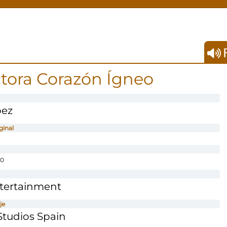
F
ctora Corazón Ígneo
pez
ginal
0
ntertainment
je
tudios Spain