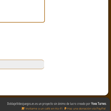
DoblajeVideojuegos.es es un proyecto sin ánimo de lucro creado por
Yova Turnes
Invítame a un café en Ko-Fi
Haz una donación vía PayPal