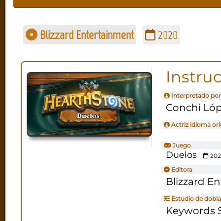
Blizzard Entertainment
2020
Instru
Interpretado por
Conchi Ló
Actriz idioma ori
Juego
Duelos
202
Editora
Blizzard E
Estudio de dobla
Keywords S