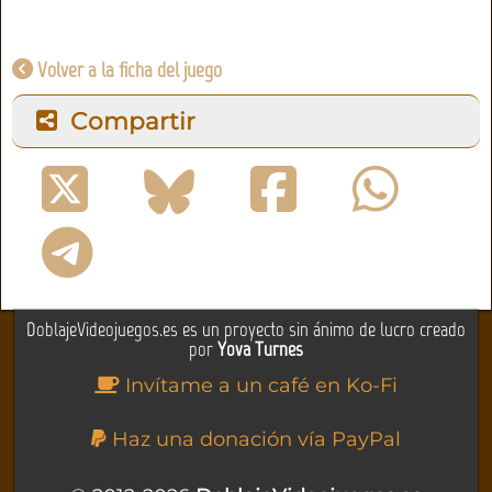
Volver a la ficha del juego
Compartir
DoblajeVideojuegos.es es un proyecto sin ánimo de lucro creado
por
Yova Turnes
Invítame a un café en Ko-Fi
Haz una donación vía PayPal