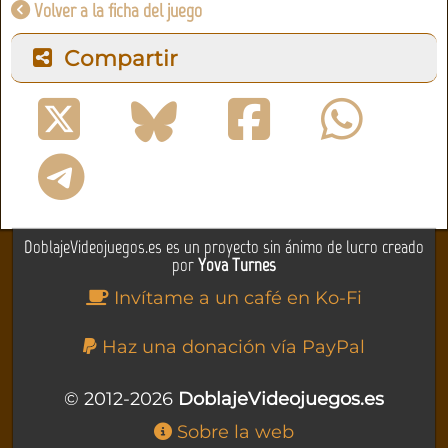
Volver a la ficha del juego
Compartir
DoblajeVideojuegos.es es un proyecto sin ánimo de lucro creado
por
Yova Turnes
Invítame a un café en Ko-Fi
Haz una donación vía PayPal
© 2012-2026
DoblajeVideojuegos.es
Sobre la web