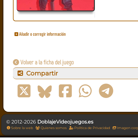
Añadir o corregir información
Volver a la ficha del juego
Compartir
© 2012-2026
DoblajeVideojuegos.es
Sobre la web
Quienes somos
Política de Privacidad
Imagen corp