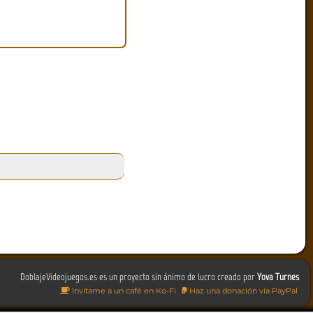
DoblajeVideojuegos.es es un proyecto sin ánimo de lucro creado por
Yova Turnes
Invítame a un café en Ko-Fi
Haz una donación vía PayPal