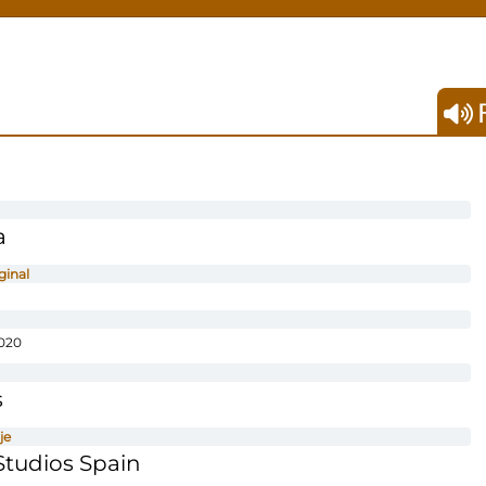
F
a
ginal
020
s
je
tudios Spain