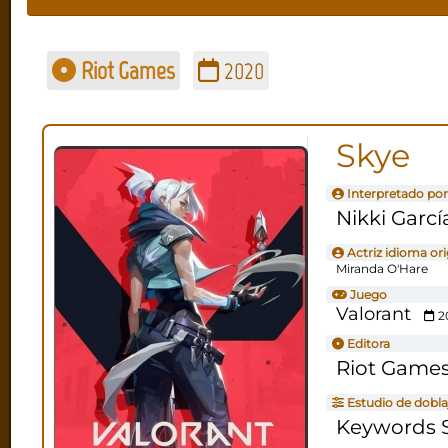
Riot Games
2020
Skye
Interpretado por
Nikki Garcí
Actriz idioma ori
Miranda O'Hare
Juego
Valorant
2
Editora
Riot Game
Estudio de dobla
Keywords S