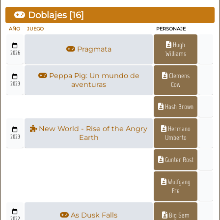
Doblajes [
16
]
AÑO
JUEGO
PERSONAJE
Hugh
Pragmata
2026
Williams
Peppa Pig: Un mundo de
Clemens
2023
aventuras
Cow
Hash Brown
New World - Rise of the Angry
Hermano
2023
Earth
Umberto
Gunter Rost
Wulfgang
Fre
As Dusk Falls
Big Sam
2022