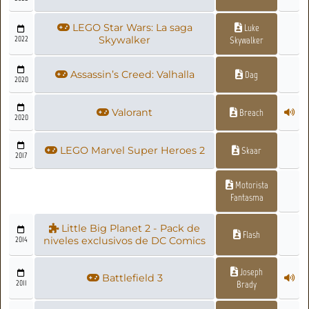
LEGO Star Wars: La saga
Luke
2022
Skywalker
Skywalker
Assassin’s Creed: Valhalla
Dag
2020
Valorant
Breach
2020
LEGO Marvel Super Heroes 2
Skaar
2017
Motorista
Fantasma
Little Big Planet 2 - Pack de
Flash
2014
niveles exclusivos de DC Comics
Joseph
Battlefield 3
2011
Brady