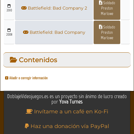
Soldado
Battlefield: Bad Company 2
Preston
2010
Marlowe
Soldado
Battlefield: Bad Company
Preston
2008
Marlowe
Contenidos
Añadir o corregir información
DoblajeVideojuegos.es es un proyecto sin ánimo de lucro creado
por
Yova Turnes
Invítame a un café en Ko-Fi
Haz una donación vía PayPal