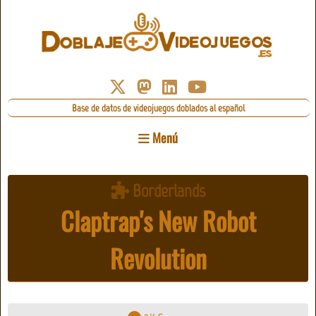
Base de datos de videojuegos doblados al español
Menú
Borderlands
Claptrap's New Robot
Revolution