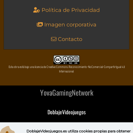
Política de Privacidad
Imagen corporativa
Contacto
Esta obra está bajo una licencia de Creative Commons Reconocimiento-NoComercial-CompartirIgual 4.0
Internacional
YovaGamingNetwork
DoblajeVideojuegos
DeVuego
DoblajeVideojuegos.es utiliza
cookies propias
para obtener