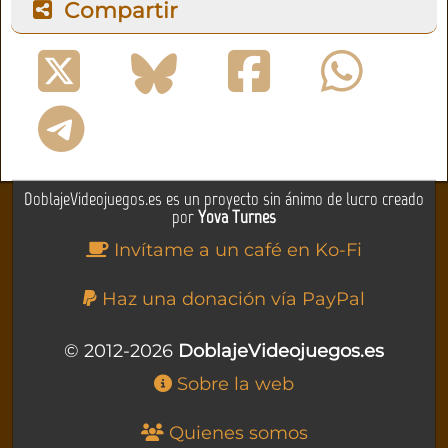
Compartir
DoblajeVideojuegos.es es un proyecto sin ánimo de lucro creado
por
Yova Turnes
Invítame a un café en Ko-Fi
Haz una donación vía PayPal
© 2012-2026
DoblajeVideojuegos.es
Sobre la web
Quienes somos