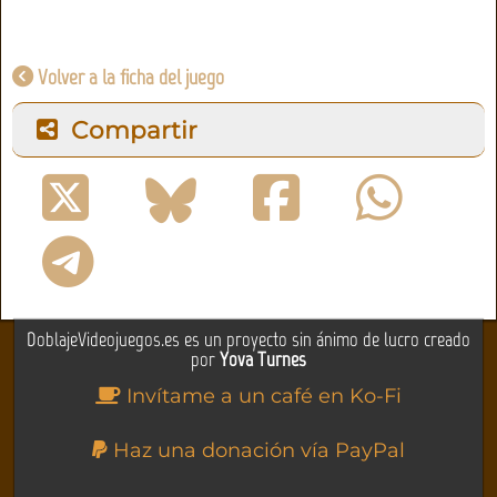
Volver a la ficha del juego
Compartir
DoblajeVideojuegos.es es un proyecto sin ánimo de lucro creado
por
Yova Turnes
Invítame a un café en Ko-Fi
Haz una donación vía PayPal