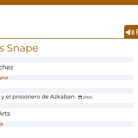
F
s Snape
chez
ginal
 y el prisionero de Azkaban
2004
Arts
je