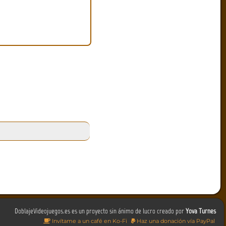
DoblajeVideojuegos.es es un proyecto sin ánimo de lucro creado por
Yova Turnes
Invítame a un café en Ko-Fi
Haz una donación vía PayPal