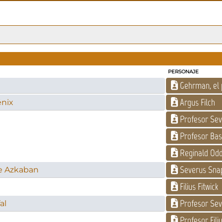
PERSONAJE
Gehrman, el 
Argus Filch
énix
Profesor Se
Profesor Bas
Reginald Odd
Severus Sna
de Azkaban
Filius Fitwick
Profesor Sev
al
Profesor Filiu