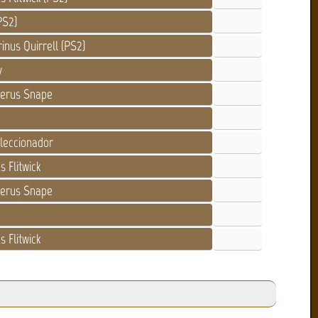
PS2)
inus Quirrell (PS2)
y
verus Snape
leccionador
s Flitwick
verus Snape
s Flitwick