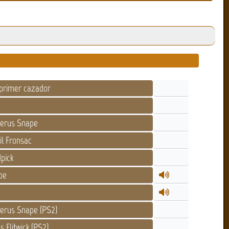
primer cazador
verus Snape
il Fronsac
pick
pe
erus Snape (PS2)
s Flitwick (PS2)