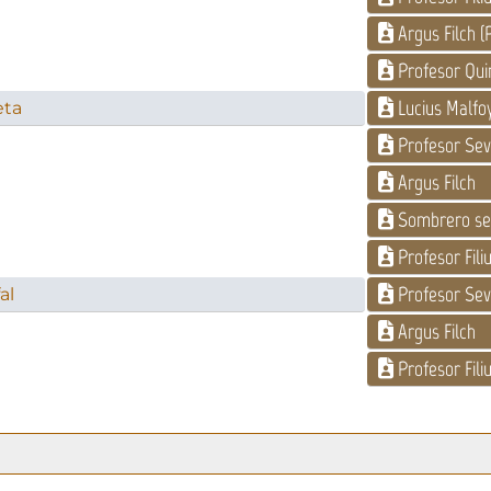
Argus Filch (
Profesor Quir
Lucius Malfo
eta
Profesor Se
Argus Filch
Sombrero se
Profesor Filiu
Profesor Se
al
Argus Filch
Profesor Filiu