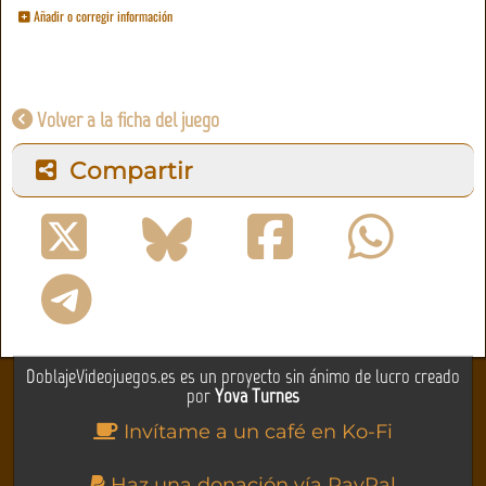
Añadir o corregir información
Volver a la ficha del juego
Compartir
DoblajeVideojuegos.es es un proyecto sin ánimo de lucro creado
por
Yova Turnes
Invítame a un café en Ko-Fi
Haz una donación vía PayPal