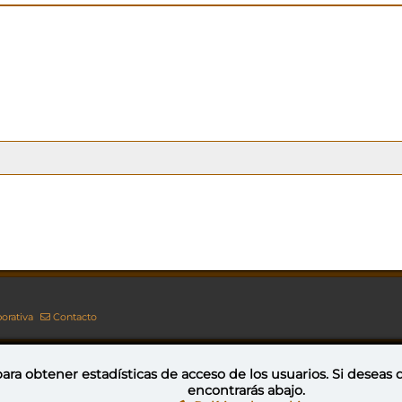
orativa
Contacto
ara obtener estadísticas de acceso de los usuarios. Si deseas
encontrarás abajo.
Esta obra está bajo una licencia de Creative Commons Reconocimiento-NoComercial-CompartirIgual 4.0 Internacional