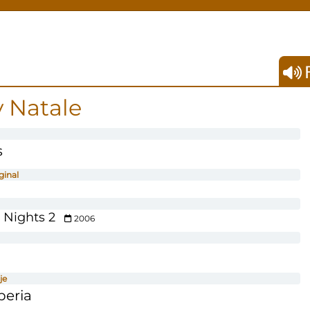
F
 Natale
s
ginal
 Nights 2
2006
je
beria