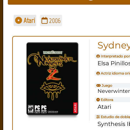
Atari
2006
Sydney
Interpretado por
Elsa Pinillo
Actriz idioma ori
Juego
Neverwinter
Editora
Atari
Estudio de dobla
Synthesis I