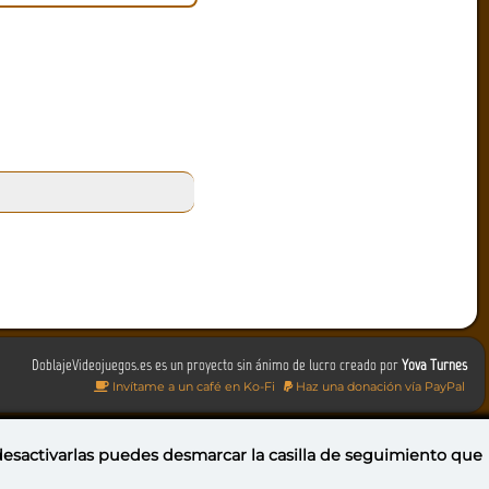
DoblajeVideojuegos.es es un proyecto sin ánimo de lucro creado por
Yova Turnes
Invítame a un café en Ko-Fi
Haz una donación vía PayPal
 desactivarlas puedes
desmarcar la casilla de seguimiento
que