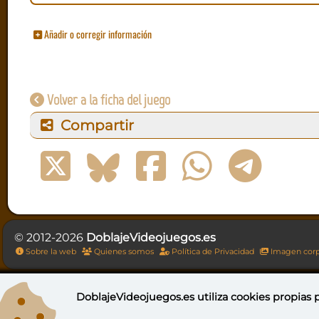
Añadir o corregir información
Volver a la ficha del juego
Compartir
© 2012-2026
DoblajeVideojuegos.es
Sobre la web
Quienes somos
Política de Privacidad
Imagen corp
DoblajeVideojuegos.es utiliza
cookies propias
p