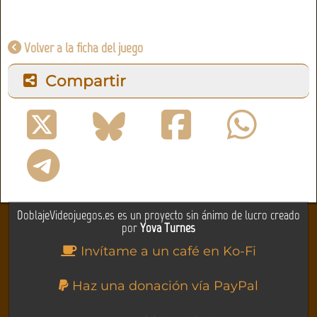
Volver a la ficha del juego
Compartir
DoblajeVideojuegos.es es un proyecto sin ánimo de lucro creado
por
Yova Turnes
Invítame a un café en Ko-Fi
Haz una donación vía PayPal