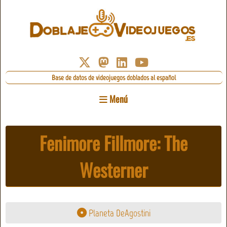
Base de datos de videojuegos doblados al español
Menú
Fenimore Fillmore: The
Westerner
Planeta DeAgostini