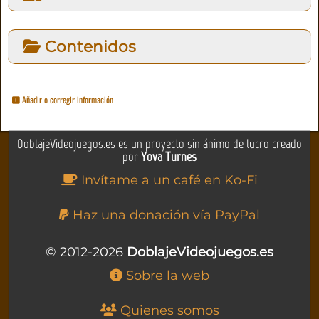
Contenidos
Añadir o corregir información
DoblajeVideojuegos.es es un proyecto sin ánimo de lucro creado
por
Yova Turnes
Invítame a un café en Ko-Fi
Haz una donación vía PayPal
© 2012-2026
DoblajeVideojuegos.es
Sobre la web
Quienes somos