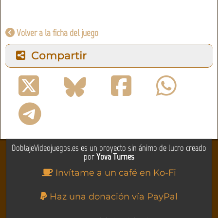
Volver a la ficha del juego
Compartir
DoblajeVideojuegos.es es un proyecto sin ánimo de lucro creado
por
Yova Turnes
Invítame a un café en Ko-Fi
Haz una donación vía PayPal