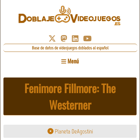
Base de datos de videojuegos doblados al español
Menú
Fenimore Fillmore: The
Westerner
Planeta DeAgostini