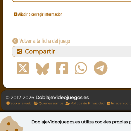
Añadir o corregir información
Volver a la ficha del juego
Compartir
© 2012-2026
DoblajeVideojuegos.es
Sobre la web
Quienes somos
Política de Privacidad
Imagen corp
DoblajeVideojuegos.es utiliza
cookies propias
p