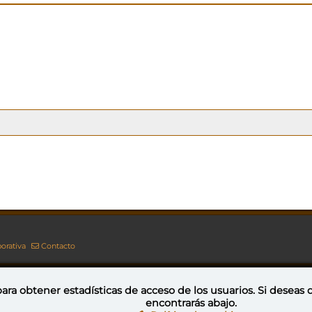
orativa
Contacto
ara obtener estadísticas de acceso de los usuarios. Si deseas
encontrarás abajo.
Esta obra está bajo una licencia de Creative Commons Reconocimiento-NoComercial-CompartirIgual 4.0 Internacional