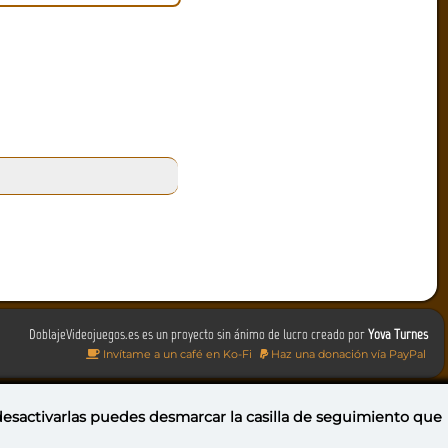
DoblajeVideojuegos.es es un proyecto sin ánimo de lucro creado por
Yova Turnes
Invítame a un café en Ko-Fi
Haz una donación vía PayPal
 desactivarlas puedes
desmarcar la casilla de seguimiento
que