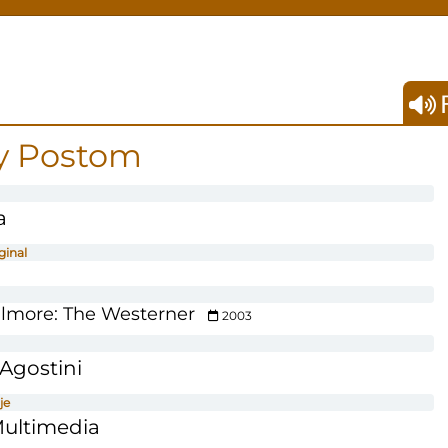
F
 Postom
a
ginal
llmore: The Westerner
2003
Agostini
je
Multimedia