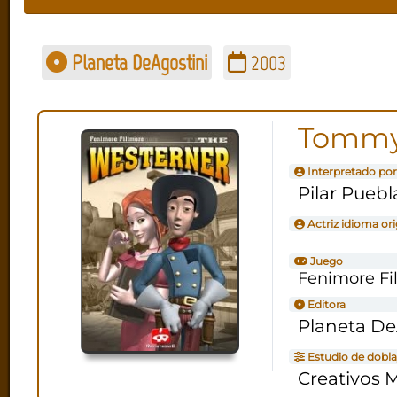
Planeta DeAgostini
2003
Tommy
Interpretado por
Pilar Puebl
Actriz idioma ori
Juego
Fenimore Fi
Editora
Planeta De
Estudio de dobla
Creativos 