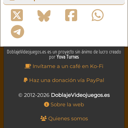
DoblajeVideojuegos.es es un proyecto sin ánimo de lucro creado
por
Yova Turnes
Invítame a un café en Ko-Fi
Haz una donación vía PayPal
© 2012-2026
DoblajeVideojuegos.es
Sobre la web
Quienes somos