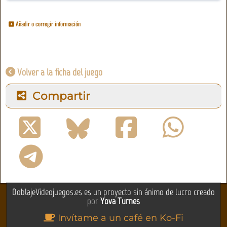
Añadir o corregir información
Volver a la ficha del juego
Compartir
DoblajeVideojuegos.es es un proyecto sin ánimo de lucro creado
por
Yova Turnes
Invítame a un café en Ko-Fi