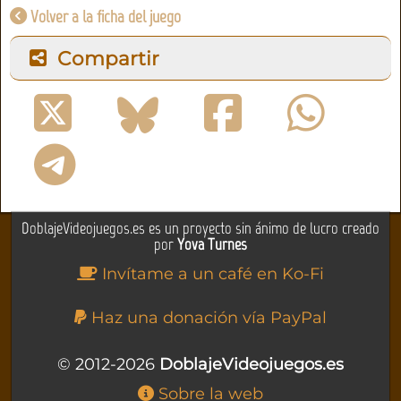
Volver a la ficha del juego
Compartir
DoblajeVideojuegos.es es un proyecto sin ánimo de lucro creado
por
Yova Turnes
Invítame a un café en Ko-Fi
Haz una donación vía PayPal
© 2012-2026
DoblajeVideojuegos.es
Sobre la web