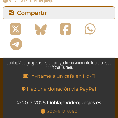
Volver a la ficha del juego
Compartir
DoblajeVideojuegos.es es un proyecto sin ánimo de lucro creado
por
Yova Turnes
Invítame a un café en Ko-Fi
Haz una donación vía PayPal
© 2012-2026
DoblajeVideojuegos.es
Sobre la web