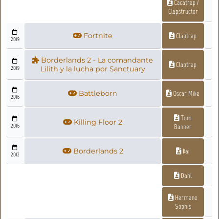
Cacatrap /
Clapstructor
Fortnite
Claptrap
2019
Borderlands 2 - La comandante
Claptrap
2019
Lilith y la lucha por Sanctuary
Battleborn
Oscar Mike
2016
Tom
Killing Floor 2
2016
Banner
Borderlands 2
Kai
2012
Dahl
Hermano
Sophis