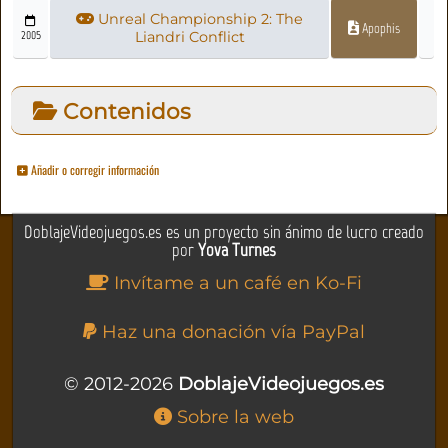
Unreal Championship 2: The
Apophis
2005
Liandri Conflict
Contenidos
Añadir o corregir información
DoblajeVideojuegos.es es un proyecto sin ánimo de lucro creado
por
Yova Turnes
Invítame a un café en Ko-Fi
Haz una donación vía PayPal
© 2012-2026
DoblajeVideojuegos.es
Sobre la web