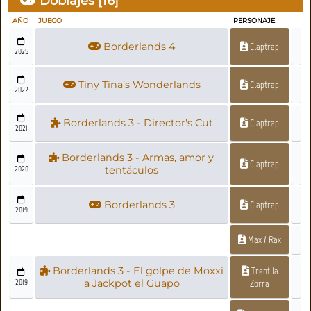
Doblajes [
16
]
AÑO
JUEGO
PERSONAJE
Borderlands 4
Claptrap
2025
Tiny Tina’s Wonderlands
Claptrap
2022
Borderlands 3 - Director's Cut
Claptrap
2021
Borderlands 3 - Armas, amor y
Claptrap
2020
tentáculos
Borderlands 3
Claptrap
2019
Max / Rax
Borderlands 3 - El golpe de Moxxi
Trent la
2019
a Jackpot el Guapo
Zorra