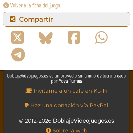
Volver a la ficha del juego
Compartir
DoblajeVideojuegos.es es un proyecto sin ánimo de lucro creado
por
Yova Turnes
Invítame a un café en Ko-Fi
Haz una donación vía PayPal
© 2012-2026
DoblajeVideojuegos.es
Sobre la web