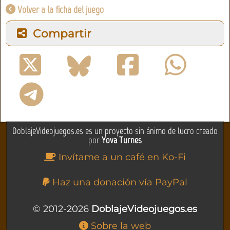
Volver a la ficha del juego
Compartir
DoblajeVideojuegos.es es un proyecto sin ánimo de lucro creado
por
Yova Turnes
Invítame a un café en Ko-Fi
Haz una donación vía PayPal
© 2012-2026
DoblajeVideojuegos.es
Sobre la web