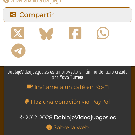
Volver a la ficha del juego
Compartir
DoblajeVideojuegos.es es un proyecto sin ánimo de lucro creado
por
Yova Turnes
Invítame a un café en Ko-Fi
Haz una donación vía PayPal
© 2012-2026
DoblajeVideojuegos.es
Sobre la web