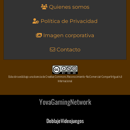
Quienes somos
Política de Privacidad
Imagen corporativa
Contacto
Esta obra está bajo una licencia de Creative Commons Reconocimiento-NoComercial-CompartirIgual 4.0
Internacional
YovaGamingNetwork
DoblajeVideojuegos