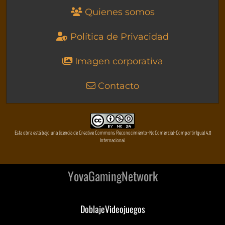
Quienes somos
Política de Privacidad
Imagen corporativa
Contacto
Esta obra está bajo una licencia de Creative Commons Reconocimiento-NoComercial-CompartirIgual 4.0
Internacional
YovaGamingNetwork
DoblajeVideojuegos