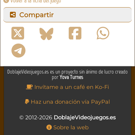
Volver a la ficha del juego
Compartir
DoblajeVideojuegos.es es un proyecto sin ánimo de lucro creado
por
Yova Turnes
Invítame a un café en Ko-Fi
Haz una donación vía PayPal
© 2012-2026
DoblajeVideojuegos.es
Sobre la web