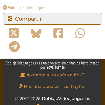
Volver a la ficha del juego
Compartir
DoblajeVideojuegos.es es un proyecto sin ánimo de lucro creado
por
Yova Turnes
Invítame a un café en Ko-Fi
Haz una donación vía PayPal
© 2012-2026
DoblajeVideojuegos.es