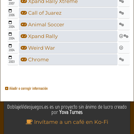
Xpand Rally Xtreme
2007
Call of Juarez
2006
Animal Soccer
2004
Xpand Rally
2004
Weird War
2004
Chrome
2003
Añadir o corregir información
DoblajeVideojuegos.es es un proyecto sin ánimo de lucro creado
por
Yova Turnes
Invítame a un café en Ko-Fi