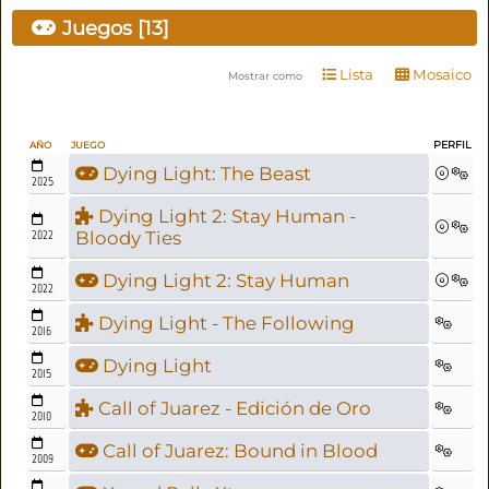
Juegos [13]
Lista
Mosaico
Mostrar como
PERFIL
AÑO
JUEGO
Dying Light: The Beast
2025
Dying Light 2: Stay Human -
2022
Bloody Ties
Dying Light 2: Stay Human
2022
Dying Light - The Following
2016
Dying Light
2015
Call of Juarez - Edición de Oro
2010
Call of Juarez: Bound in Blood
2009