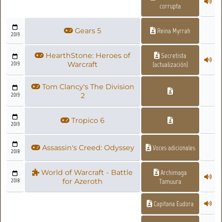
corrupta
Gears 5
Reina Myrrah
2019
HearthStone: Heroes of
Secretista
2019
Warcraft
(actualización)
Tom Clancy's The Division
2019
2
Tropico 6
2019
Assassin's Creed: Odyssey
Voces adicionales
2018
World of Warcraft - Battle
Archimaga
2018
for Azeroth
Tamuura
Capitana Eudora