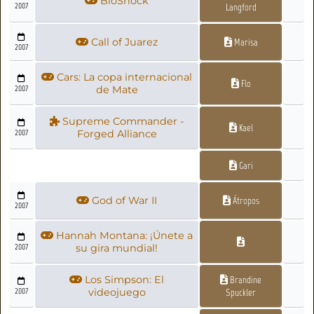
BioShock
2007
Langford
Call of Juarez
Marisa
2007
Cars: La copa internacional
Flo
2007
de Mate
Supreme Commander -
Kael
2007
Forged Alliance
Gari
God of War II
Átropos
2007
Hannah Montana: ¡Únete a
2007
su gira mundial!
Los Simpson: El
Brandine
2007
videojuego
Spuckler