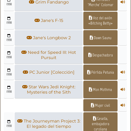
Grim Fandango
1998
'Merche' Colomar
Voz del avión
Jane's F-15
1998
«Bitching Betty»
Jane's Longbow 2
Dawn Saunu
1998
Need for Speed III: Hot
Despachadora
1998
Pursuit
PC Junior [Colección]
Pérfida Petunia
1998
Star Wars Jedi Knight:
Mon Mothma
1998
Mysteries of the Sith
Mujer civil
Gesella,
The Journeyman Project 3:
embajadora
1998
El legado del tiempo
cyroliana