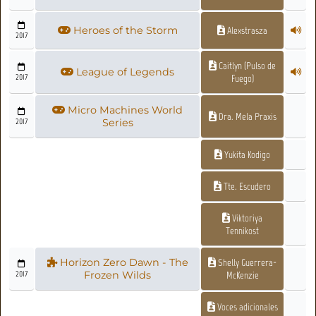
Heroes of the Storm
Alexstrasza
2017
Caitlyn (Pulso de
League of Legends
2017
Fuego)
Micro Machines World
Dra. Mela Praxis
2017
Series
Yukita Kodigo
Tte. Escudero
Viktoriya
Tennikost
Horizon Zero Dawn - The
Shelly Guerrera-
2017
Frozen Wilds
McKenzie
Voces adicionales