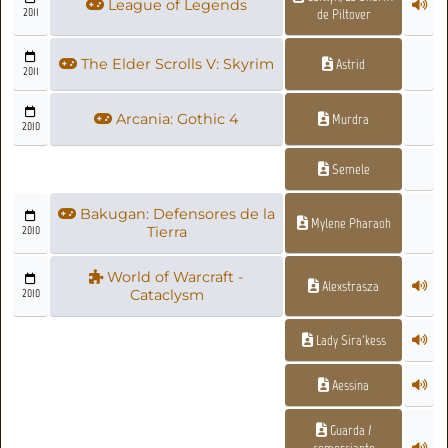
League of Legends
2011
de Piltover
The Elder Scrolls V: Skyrim
Astrid
2011
Arcania: Gothic 4
Murdra
2010
Semele
Bakugan: Defensores de la
Mylene Pharaoh
2010
Tierra
World of Warcraft -
Alexstrasza
2010
Cataclysm
Lady Sira'kess
Aessina
Guarda /