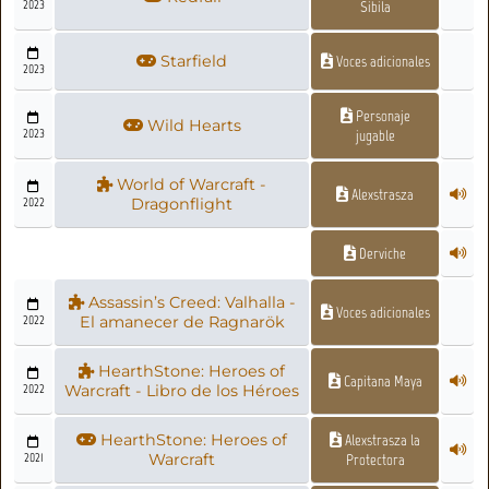
2023
Sibila
Starfield
Voces adicionales
2023
Personaje
Wild Hearts
2023
jugable
World of Warcraft -
Alexstrasza
2022
Dragonflight
Derviche
Assassin’s Creed: Valhalla -
Voces adicionales
2022
El amanecer de Ragnarök
HearthStone: Heroes of
Capitana Maya
2022
Warcraft - Libro de los Héroes
HearthStone: Heroes of
Alexstrasza la
2021
Warcraft
Protectora