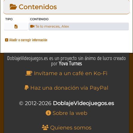
Contenidos
TIPO
CONTENIDO
Te lo mereces, Alex
Añadir o corregir información
DoblajeVideojuegos.es es un proyecto sin ánimo de lucro creado
por
Yova Turnes
Invítame a un café en Ko-Fi
Haz una donación vía PayPal
© 2012-2026
DoblajeVideojuegos.es
Sobre la web
Quienes somos