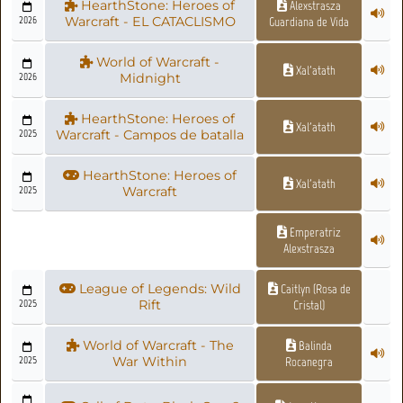
HearthStone: Heroes of
Alexstrasza
2026
Warcraft - EL CATACLISMO
Guardiana de Vida
World of Warcraft -
Xal'atath
2026
Midnight
HearthStone: Heroes of
Xal'atath
2025
Warcraft - Campos de batalla
HearthStone: Heroes of
Xal'atath
2025
Warcraft
Emperatriz
Alexstrasza
League of Legends: Wild
Caitlyn (Rosa de
2025
Rift
Cristal)
World of Warcraft - The
Balinda
2025
War Within
Rocanegra