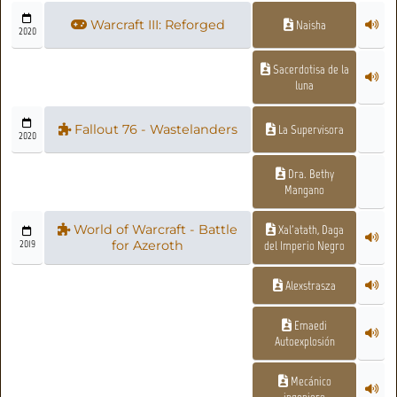
Warcraft III: Reforged
Naisha
2020
Sacerdotisa de la
luna
Fallout 76 - Wastelanders
La Supervisora
2020
Dra. Bethy
Mangano
World of Warcraft - Battle
Xal'atath, Daga
2019
for Azeroth
del Imperio Negro
Alexstrasza
Emaedi
Autoexplosión
Mecánico