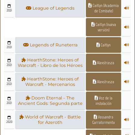
Caitlyn (Academia
League of Legends
2021
de Combate)
Caitlyn (nueva
versión)
Legends of Runeterra
Caitlyn
2021
HearthStone: Heroes of
Alexstrasza
2021
Warcraft - Libro de los Héroes
HearthStone: Heroes of
Alexstrasza
2021
Warcraft - Mercenarios
Doom Eternal - The
Voz de la
2021
Ancient Gods: Segunda parte
instalación
World of Warcraft - Battle
Vassandra
2020
for Azeroth
Garratormenta