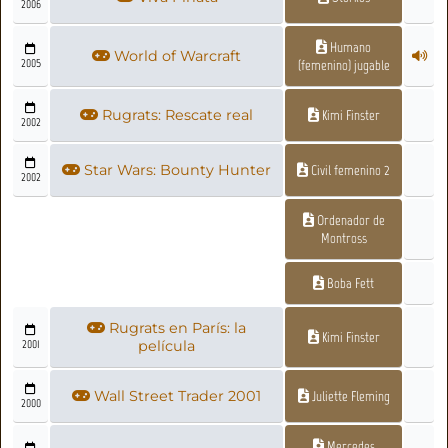
2006
Humano
World of Warcraft
2005
(femenino) jugable
Rugrats: Rescate real
Kimi Finster
2002
Star Wars: Bounty Hunter
Civil femenino 2
2002
Ordenador de
Montross
Boba Fett
Rugrats en París: la
Kimi Finster
2001
película
Wall Street Trader 2001
Juliette Fleming
2000
Mercedes