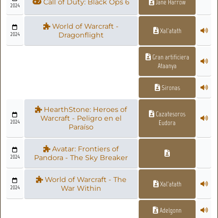
Call of Duty: Black Ops 6
Jane Harrow
2024
World of Warcraft -
Xal'atath
2024
Dragonflight
Gran artificiera
Ataanya
Sironas
HearthStone: Heroes of
Cazatesoros
Warcraft - Peligro en el
2024
Eudora
Paraíso
Avatar: Frontiers of
2024
Pandora - The Sky Breaker
World of Warcraft - The
Xal'atath
2024
War Within
Adelgonn