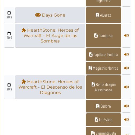
ingeniero
Days Gone
Alvarez
2019
HearthStone: Heroes of
Warcraft - El Auge de las
Cianigosa
2019
Sombras
Capitana Eudora
Magistrix Norroa
HearthStone: Heroes of
Reina dragón
Warcraft - El Descenso de los
2019
Alexstrasza
Dragones
Eudora
La Estela
Elementalista