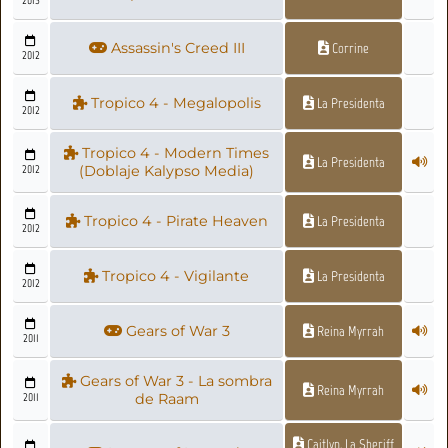
2013
Assassin's Creed III
Corrine
2012
Tropico 4 - Megalopolis
La Presidenta
2012
Tropico 4 - Modern Times
La Presidenta
2012
(Doblaje Kalypso Media)
Tropico 4 - Pirate Heaven
La Presidenta
2012
Tropico 4 - Vigilante
La Presidenta
2012
Gears of War 3
Reina Myrrah
2011
Gears of War 3 - La sombra
Reina Myrrah
2011
de Raam
Caitlyn, La Sheriff