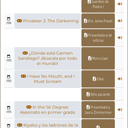
Guardian de
Piedra 1
Privateer 2: The Darkening
Dra. Janna Frevel
1996
Presentadora de
noticias
¿Dónde está Carmen
Sandiego? ¡Búscala por todo
Moira Lixer
1995
el mundo!
I Have No Mouth, and I
Ellen
1995
Must Scream
Niño paciente
In the 1st Degree:
Presentadora
1995
Asesinato en primer grado
Laura Zimmerman
Kiyeko y los ladrones de la