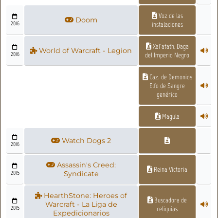
Voz de las
Doom
2016
instalaciones
Xal'atath, Daga
World of Warcraft - Legion
2016
del Imperio Negro
Caz. de Demonios
Elfo de Sangre
genérico
Magula
Watch Dogs 2
2016
Assassin's Creed:
Reina Victoria
2015
Syndicate
HearthStone: Heroes of
Buscadora de
Warcraft - La Liga de
2015
reliquias
Expedicionarios