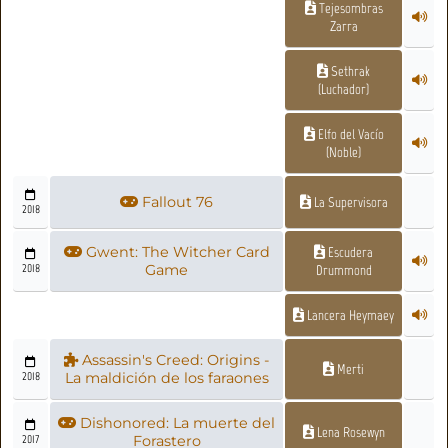
Tejesombras
Zarra
Sethrak
(Luchador)
Elfo del Vacío
(Noble)
Fallout 76
La Supervisora
2018
Gwent: The Witcher Card
Escudera
2018
Game
Drummond
Lancera Heymaey
Assassin's Creed: Origins -
Merti
2018
La maldición de los faraones
Dishonored: La muerte del
Lena Rosewyn
2017
Forastero