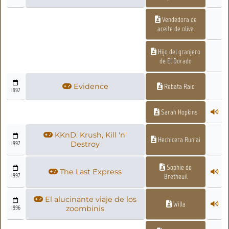
Vendedora de
aceite de oliva
Hijo del granjero
de El Dorado
Evidence
Rebata Raid
1997
Sarah Hopkins
KKnD: Krush, Kill 'n'
Hechicera Run'ai
1997
Destroy
Sophie de
The Last Express
1997
Bretheuil
El alucinante viaje de los
Willa
1996
zoombinis