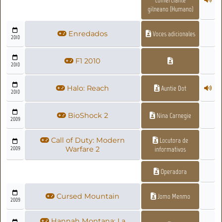
comerciante
gilneano (Humano)
Enredados
Voces adicionales
2010
F1 2010
2010
Halo: Reach
Auntie Dot
2010
BioShock 2
Nina Carnegie
2009
Call of Duty: Modern
Locutora de
2009
Warfare 2
informativos
Operadora
Cursed Mountain
Jomo Menmo
2009
Hannah Montana: La