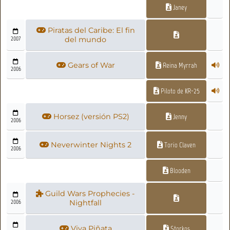
Janey
Piratas del Caribe: El fin
2007
del mundo
Gears of War
Reina Myrrah
2006
Piloto de KR-25
Horsez (versión PS2)
Jenny
2006
Neverwinter Nights 2
Torio Claven
2006
Blooden
Guild Wars Prophecies -
2006
Nightfall
Viva Piñata
Storkos