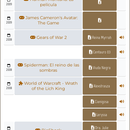
2009
película
James Cameron's Avatar:
2009
The Game
Gears of War 2
Reina Myrrah
2008
Centauro 03
Spiderman: El reino de las
Viuda Negra
2008
sombras
World of Warcraft - Wrath
Alexstrasza
2008
of the Lich King
Cianigosa
Leryssa
Dra. Julie