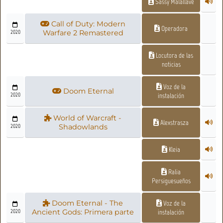
Sassy Malallave
Call of Duty: Modern
Operadora
2020
Warfare 2 Remastered
Locutora de las
noticias
Voz de la
Doom Eternal
2020
instalación
World of Warcraft -
Alexstrasza
2020
Shadowlands
Kleia
Ralia
Persiguesueños
Doom Eternal - The
Voz de la
2020
Ancient Gods: Primera parte
instalación