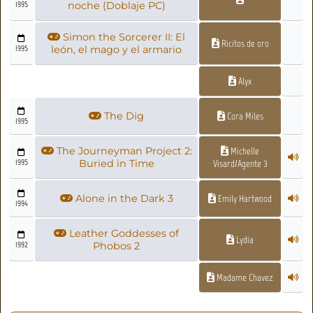
1995
noche (Doblaje PC)
Simon the Sorcerer II: El
Ricitos de oro
1995
león, el mago y el armario
Alyx
The Dig
Cora Miles
1995
The Journeyman Project 2:
Michelle
1995
Buried in Time
Visard/Agente 3
Alone in the Dark 3
Emily Hartwood
1994
Leather Goddesses of
Lydia
1992
Phobos 2
Madame Chavez