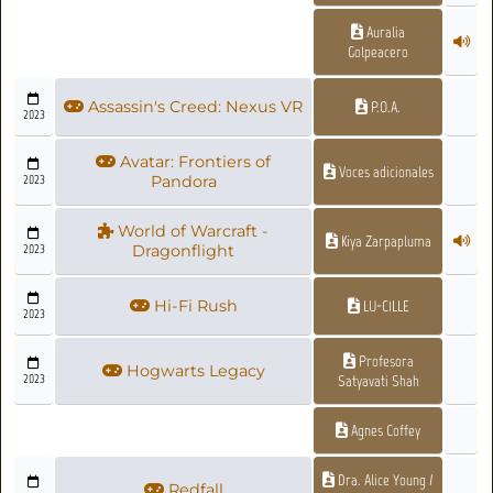
Auralia
Golpeacero
Assassin's Creed: Nexus VR
P.O.A.
2023
Avatar: Frontiers of
Voces adicionales
2023
Pandora
World of Warcraft -
Kiya Zarpapluma
2023
Dragonflight
Hi-Fi Rush
LU-C1LLE
2023
Profesora
Hogwarts Legacy
2023
Satyavati Shah
Agnes Coffey
Dra. Alice Young /
Redfall