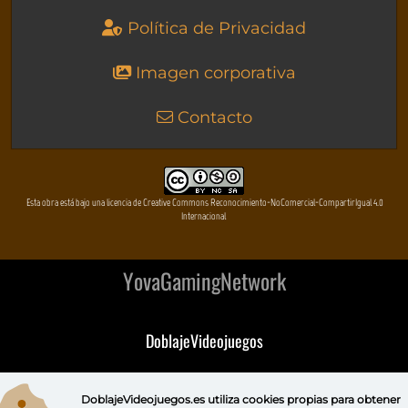
Política de Privacidad
Imagen corporativa
Contacto
Esta obra está bajo una licencia de Creative Commons Reconocimiento-NoComercial-CompartirIgual 4.0
Internacional
YovaGamingNetwork
DoblajeVideojuegos
DeVuego
DoblajeVideojuegos.es utiliza
cookies propias
para obtener