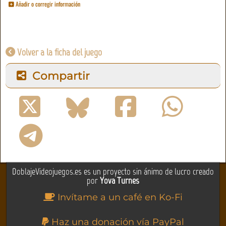
Añadir o corregir información
Volver a la ficha del juego
Compartir
DoblajeVideojuegos.es es un proyecto sin ánimo de lucro creado
por
Yova Turnes
Invítame a un café en Ko-Fi
Haz una donación vía PayPal