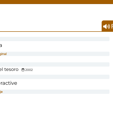
F
a
ginal
el tesoro
2002
ractive
je