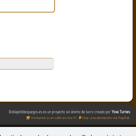
DoblajeVideojuegos.es es un proyecto sin ánimo de lucro creado por
Yova Turnes
Invítame a un café en Ko-Fi
Haz una donación vía PayPal