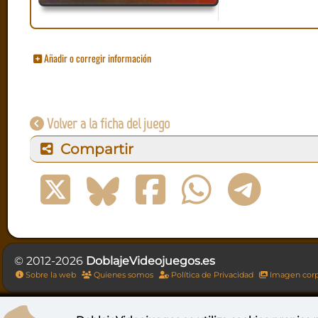
Añadir o corregir información
Volver a la ficha del juego
Compartir
© 2012-2026
DoblajeVideojuegos.es
Sobre la web
Quienes somos
Política de Privacidad
Imagen corp