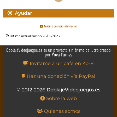
Ayudar
Añadir o corregir información
Última actualización 26/02/2023
DoblajeVideojuegos.es es un proyecto sin ánimo de lucro creado
por
Yova Turnes
Invítame a un café en Ko-Fi
Haz una donación vía PayPal
© 2012-2026
DoblajeVideojuegos.es
Sobre la web
Quienes somos