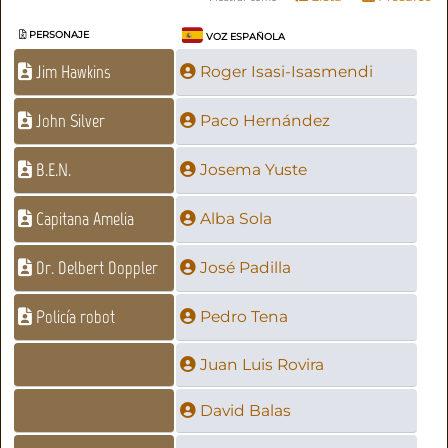
PERSONAJE
VOZ ESPAÑOLA
Jim Hawkins
Roger Isasi-Isasmendi
John Silver
Paco Hernández
B.E.N.
Josema Yuste
Capitana Amelia
Alba Sola
Dr. Delbert Doppler
José Padilla
Policía robot
Pedro Tena
Juan Luis Rovira
David Balas