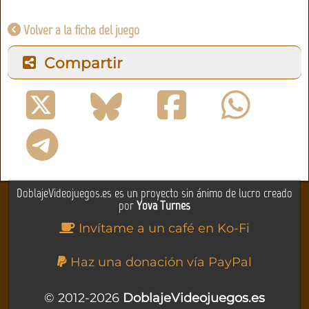
Volver a la ficha del juego
Compartir
DoblajeVideojuegos.es es un proyecto sin ánimo de lucro creado
por
Yova Turnes
Invítame a un café en Ko-Fi
Haz una donación vía PayPal
© 2012-2026
DoblajeVideojuegos.es