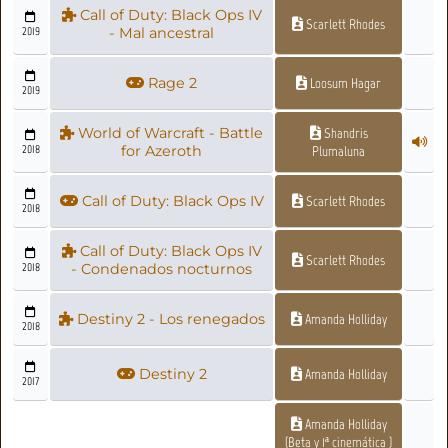
Call of Duty: Black Ops IV
Scarlett Rhodes
2019
- Mal ancestral
Rage 2
Loosum Hagar
2019
World of Warcraft - Battle
Shandris
2018
for Azeroth
Plumaluna
Call of Duty: Black Ops IV
Scarlett Rhodes
2018
Call of Duty: Black Ops IV
Scarlett Rhodes
2018
- Condenados nocturnos
Destiny 2 - Los renegados
Amanda Holliday
2018
Destiny 2
Amanda Holliday
2017
Amanda Holliday
(Beta y 1ª cinemática )