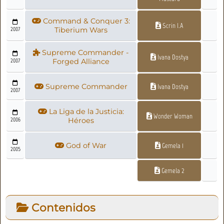
Command & Conquer 3:
Scrin I.A
2007
Tiberium Wars
Supreme Commander -
Ivana Dostya
2007
Forged Alliance
Supreme Commander
Ivana Dostya
2007
La Liga de la Justicia:
Wonder Woman
2006
Héroes
God of War
Gemela 1
2005
Gemela 2
Contenidos