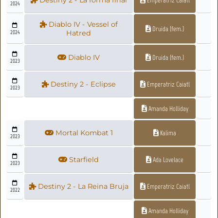
Destiny 2 - La forma final
Emperatriz Caiatl
2024
Diablo IV - Vessel of
Druida (fem.)
2024
Hatred
Diablo IV
Druida (fem.)
2023
Destiny 2 - Eclipse
Emperatriz Caiatl
2023
Amanda Holliday
Mortal Kombat 1
Kalima
2023
Starfield
Ada Lovelace
2023
Destiny 2 - La Reina Bruja
Emperatriz Caiatl
2022
Amanda Holliday