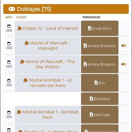
Doblajes [
75
]
AÑO
JUEGO
PERSONAJE
Diablo IV - Lord of Hatred
Druida (fem.)
2026
World of Warcraft -
Vereesa Brisaveloz
2026
Midnight
World of Warcraft - The
Vereesa Brisaveloz
2025
War Within
Mortal Kombat 1 - El
Orin
2024
reinado del Kaos
Khameleon
Mortal Kombat 1 - Kombat
Janet Cage
2024
Pack