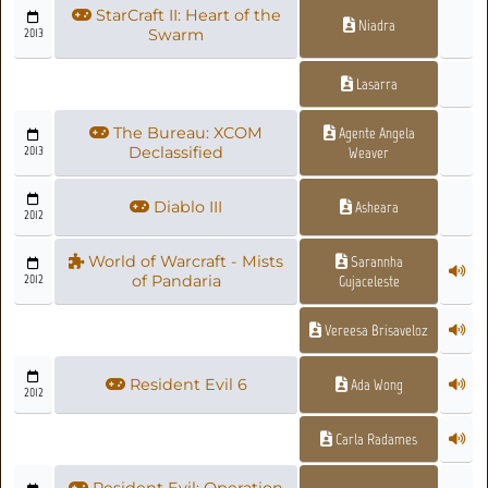
StarCraft II: Heart of the
Niadra
2013
Swarm
Lasarra
The Bureau: XCOM
Agente Angela
2013
Declassified
Weaver
Diablo III
Asheara
2012
World of Warcraft - Mists
Sarannha
2012
of Pandaria
Gujaceleste
Vereesa Brisaveloz
Resident Evil 6
Ada Wong
2012
Carla Radames