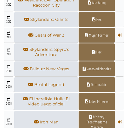
Resident Evil: Operation
Ada Wong
2012
Raccoon City
Skylanders: Giants
Hex
2012
Gears of War 3
Mujer Former
2011
Skylanders: Spyro's
Hex
2011
Adventure
Fallout: New Vegas
Voces adicionales
2010
Brütal Legend
Dominatrix
2009
El increíble Hulk: El
Líder Minerva
2008
videojuego oficial
Whitney
Iron Man
Frost/Madame
2008
Máscara