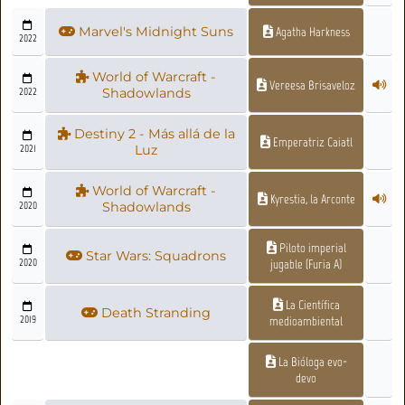
Marvel's Midnight Suns
Agatha Harkness
2022
World of Warcraft -
Vereesa Brisaveloz
2022
Shadowlands
Destiny 2 - Más allá de la
Emperatriz Caiatl
2021
Luz
World of Warcraft -
Kyrestia, la Arconte
2020
Shadowlands
Piloto imperial
Star Wars: Squadrons
2020
jugable (Furia A)
La Científica
Death Stranding
2019
medioambiental
La Bióloga evo-
devo