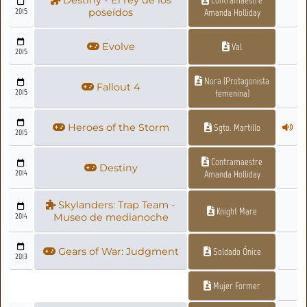
Destiny - El rey de los
Contramaestre
2015
poseídos
Amanda Holliday
Evolve
Val
2015
Nora (Protagonista
Fallout 4
2015
femenina)
Heroes of the Storm
Sgto. Martillo
2015
Contramaestre
Destiny
2014
Amanda Holliday
Skylanders: Trap Team -
Knight Mare
2014
Museo de medianoche
Gears of War: Judgment
Soldado Ónice
2013
Mujer Former