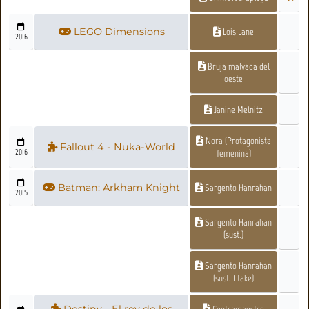
LEGO Dimensions
Lois Lane
2016
Bruja malvada del
oeste
Janine Melnitz
Nora (Protagonista
Fallout 4 - Nuka-World
2016
femenina)
Batman: Arkham Knight
Sargento Hanrahan
2015
Sargento Hanrahan
(sust.)
Sargento Hanrahan
(sust. 1 take)