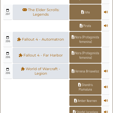
The Elder Scrolls:
Isha
2017
Legends
Pirata
Nora (Protagonista
Fallout 4 - Automatron
2016
femenina)
Nora (Protagonista
Fallout 4 - Far Harbor
2016
femenina)
World of Warcraft -
Vereesa Brisaveloz
2016
Legion
Shandris
Plumaluna
Amber Kearnen
Shinfel Juraplaga