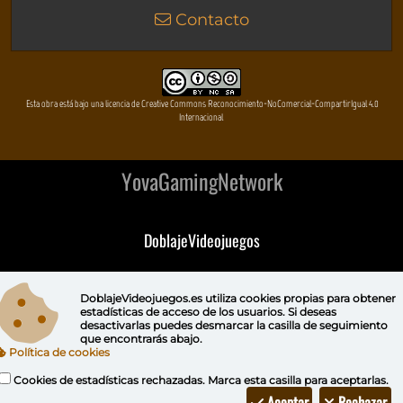
Contacto
Esta obra está bajo una licencia de Creative Commons Reconocimiento-NoComercial-CompartirIgual 4.0
Internacional
YovaGamingNetwork
DoblajeVideojuegos
DeVuego
DoblajeVideojuegos.es utiliza
cookies propias
para obtener
estadísticas de acceso de los usuarios. Si deseas
DeVuego GAL
desactivarlas puedes
desmarcar la casilla de seguimiento
que encontrarás abajo.
Política de cookies
DeVuego LATAM
Cookies de estadísticas rechazadas. Marca esta casilla para aceptarlas.
DeVuego Portugal
Aceptar
Rechazar