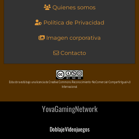
Quienes somos
Política de Privacidad
Imagen corporativa
Contacto
Esta obra está bajo una licencia de Creative Commons Reconocimiento-NoComercial-CompartirIgual 4.0
Internacional
YovaGamingNetwork
DoblajeVideojuegos