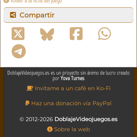
Volver a la ficha del juego
Compartir
DoblajeVideojuegos.es es un proyecto sin ánimo de lucro creado
por
Yova Turnes
Invítame a un café en Ko-Fi
Haz una donación vía PayPal
© 2012-2026
DoblajeVideojuegos.es
Sobre la web