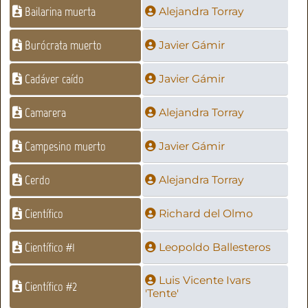
Bailarina muerta
Alejandra Torray
Burócrata muerto
Javier Gámir
Cadáver caído
Javier Gámir
Camarera
Alejandra Torray
Campesino muerto
Javier Gámir
Cerdo
Alejandra Torray
Científico
Richard del Olmo
Científico #1
Leopoldo Ballesteros
Luis Vicente Ivars
Científico #2
'Tente'