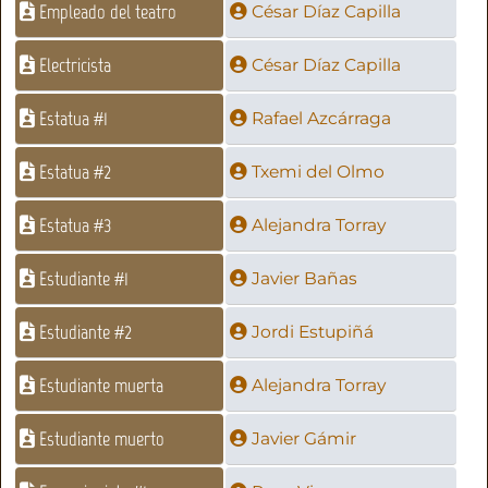
Empleado del teatro
César Díaz Capilla
Electricista
César Díaz Capilla
Estatua #1
Rafael Azcárraga
Estatua #2
Txemi del Olmo
Estatua #3
Alejandra Torray
Estudiante #1
Javier Bañas
Estudiante #2
Jordi Estupiñá
Estudiante muerta
Alejandra Torray
Estudiante muerto
Javier Gámir