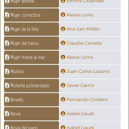
Mujer atónita
Emma Cifuentes
Mujer correctora
Alexia Lorrio
Mujer de la foto
Ana San Millán
Mujer del banco
Claudia Caneda
Mujer frente al mar
Alexia Lorrio
Muñeco
Juan Carlos Lozano
Mutante polimerizado
Javier Gámir
Novato
Fernando Cordero
Novia
Isabel Gaudí
Novia del juego
Isabel Gaudí