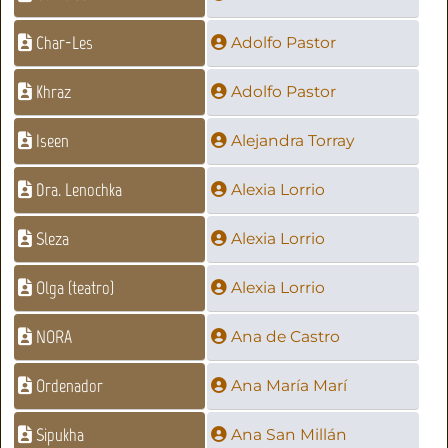
Char-Les
Adolfo Pastor
Khraz
Adolfo Pastor
Iseen
Alejandra Torray
Dra. Lenochka
Alexia Lorrio
Sleza
Alexia Lorrio
Olga (teatro)
Alexia Lorrio
NORA
Ana de Castro
Ordenador
Ana María Marí
Sipukha
Ana San Millán