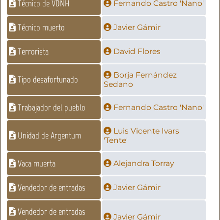
Técnico de VDNH
Fernando Castro 'Nano'
Técnico muerto
Javier Gámir
Terrorista
David Flores
Borja Fernández
Tipo desafortunado
Sedano
Trabajador del pueblo
Fernando Castro 'Nano'
Luis Vicente Ivars
Unidad de Argentum
'Tente'
Vaca muerta
Alejandra Torray
Vendedor de entradas
Javier Gámir
Vendedor de entradas
Javier Gámir