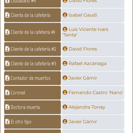
Ciudadano #4
David Flores
Clienta de la cafetería
Isabel Gaudí
Luis Vicente Ivars
Cliente de la cafetería #1
'Tente'
Cliente de la cafetería #2
David Flores
Cliente de la cafetería #3
Rafael Azcárraga
Contador de muertos
Javier Gámir
Coronel
Fernando Castro 'Nano'
Doctora muerta
Alejandra Torray
El otro tipo
Javier Gámir