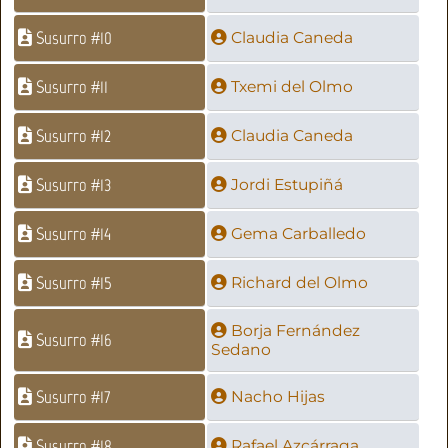
Susurro #10
Claudia Caneda
Susurro #11
Txemi del Olmo
Susurro #12
Claudia Caneda
Susurro #13
Jordi Estupiñá
Susurro #14
Gema Carballedo
Susurro #15
Richard del Olmo
Borja Fernández
Susurro #16
Sedano
Susurro #17
Nacho Hijas
Susurro #18
Rafael Azcárraga