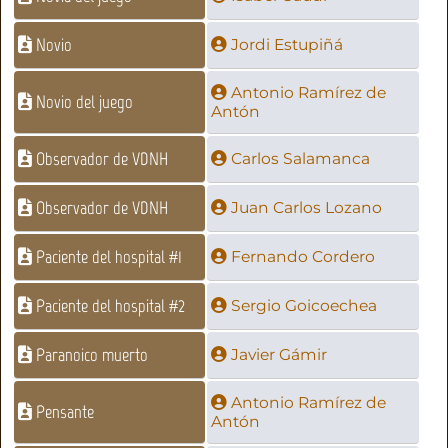
Novio
Jordi Estupiñá
Antonio Ramírez de
Novio del juego
Antón
Observador de VDNH
Carlos Salamanca
Observador de VDNH
Juan Carlos Lozano
Paciente del hospital #1
Fernando Cordero
Paciente del hospital #2
Sergio Goicoechea
Paranoico muerto
Javier Gámir
Antonio Ramírez de
Pensante
Antón