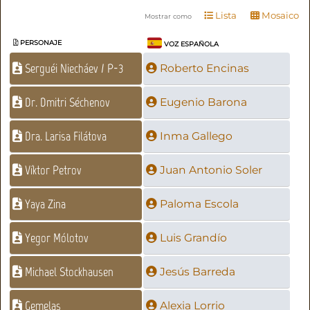
Lista
Mosaico
Mostrar como
PERSONAJE
VOZ ESPAÑOLA
Serguéi Niecháev / P-3
Roberto Encinas
Dr. Dmitri Séchenov
Eugenio Barona
Dra. Larisa Filátova
Inma Gallego
Víktor Petrov
Juan Antonio Soler
Yaya Zina
Paloma Escola
Yegor Mólotov
Luis Grandío
Michael Stockhausen
Jesús Barreda
Gemelas
Alexia Lorrio