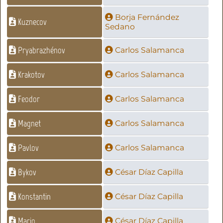
Borja Fernández
Kuznecov
Sedano
Pryabrazhénov
Carlos Salamanca
Krakotov
Carlos Salamanca
Feodor
Carlos Salamanca
Magnet
Carlos Salamanca
Pavlov
Carlos Salamanca
Bykov
César Díaz Capilla
Konstantin
César Díaz Capilla
Mario
César Díaz Capilla