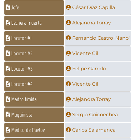
Jefe
César Díaz Capilla
Lechera muerta
Alejandra Torray
Locutor #1
Fernando Castro 'Nano'
Locutor #2
Vicente Gil
Locutor #3
Felipe Garrido
Locutor #4
Vicente Gil
Madre tímida
Alejandra Torray
Maquinista
Sergio Goicoechea
Médico de Pavlov
Carlos Salamanca