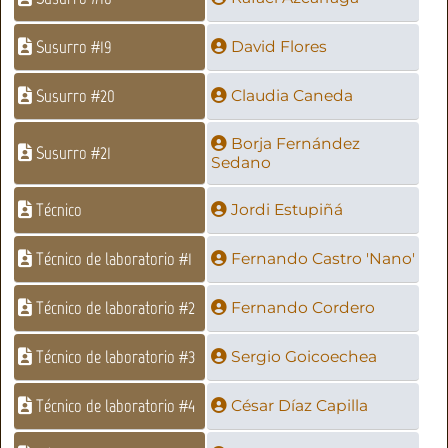
Susurro #19
David Flores
Susurro #20
Claudia Caneda
Borja Fernández
Susurro #21
Sedano
Técnico
Jordi Estupiñá
Técnico de laboratorio #1
Fernando Castro 'Nano'
Técnico de laboratorio #2
Fernando Cordero
Técnico de laboratorio #3
Sergio Goicoechea
Técnico de laboratorio #4
César Díaz Capilla