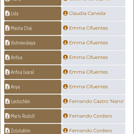
Lida
Claudia Caneda
Masha Chai
Emma Cifuentes
Vishnevskaya
Emma Cifuentes
Anfisa
Emma Cifuentes
Anfisa (vaca)
Emma Cifuentes
Anya
Emma Cifuentes
Lastochkin
Fernando Castro 'Nano'
Maris Rudolf
Fernando Cordero
Zolotukhin
Fernando Cordero