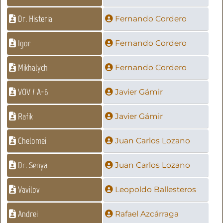
Dr. Histeria
Fernando Cordero
Igor
Fernando Cordero
Mikhalych
Fernando Cordero
VOV / A-6
Javier Gámir
Rafik
Javier Gámir
Chelomei
Juan Carlos Lozano
Dr. Senya
Juan Carlos Lozano
Vavilov
Leopoldo Ballesteros
Andrei
Rafael Azcárraga