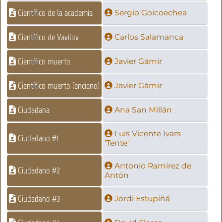
Científico de la academia
Sergio Goicoechea
Científico de Vavilov
Carlos Salamanca
Científico muerto
Javier Gámir
Científico muerto (anciano)
Javier Gámir
Ciudadana
Ana San Millán
Luis Vicente Ivars
Ciudadano #1
'Tente'
Antonio Ramírez de
Ciudadano #2
Antón
Ciudadano #3
Jordi Estupiñá