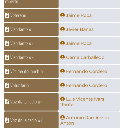
muerto
Veterano
Jaime Roca
Viandante #1
Javier Bañas
Viandante #2
Jaime Roca
Viandante #3
Gema Carballedo
Víctima del pueblo
Fernando Cordero
Voluntario
Fernando Cordero
Luis Vicente Ivars
Voz de la radio #1
'Tente'
Antonio Ramírez de
Voz de la radio #2
Antón