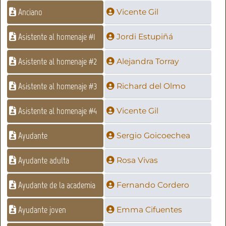
Anciano
Vicente Gil
Asistente al homenaje #1
Jordi Estupiñá
Asistente al homenaje #2
Alejandra Torray
Asistente al homenaje #3
Richard del Olmo
Asistente al homenaje #4
Vicente Gil
Ayudante
Sergio Goicoechea
Ayudante adulta
Rosa Vivas
Ayudante de la academia
Fernando Cordero
Ayudante joven
Emma Cifuentes