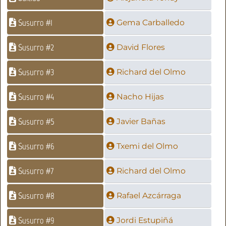
Susurro #1
Gema Carballedo
Susurro #2
David Flores
Susurro #3
Richard del Olmo
Susurro #4
Nacho Hijas
Susurro #5
Javier Bañas
Susurro #6
Txemi del Olmo
Susurro #7
Richard del Olmo
Susurro #8
Rafael Azcárraga
Susurro #9
Jordi Estupiñá