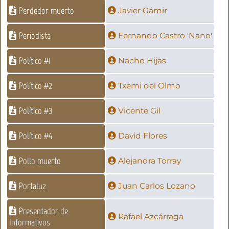
Perdedor muerto
Javier Gámir
Periodista
Fernando Castro 'Nano'
Político #1
Nacho Hijas
Político #2
Txemi del Olmo
Político #3
Vicente Gil
Político #4
David Flores
Pollo muerto
Alejandra Torray
Portaluz
Juan Carlos Lozano
Presentador de
Rafael Azcárraga
Informativos