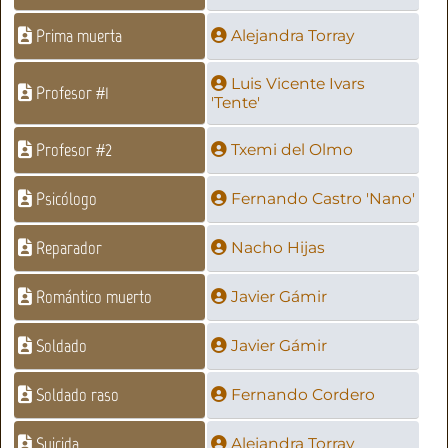
Prima muerta
Alejandra Torray
Luis Vicente Ivars
Profesor #1
'Tente'
Profesor #2
Txemi del Olmo
Psicólogo
Fernando Castro 'Nano'
Reparador
Nacho Hijas
Romántico muerto
Javier Gámir
Soldado
Javier Gámir
Soldado raso
Fernando Cordero
Suicida
Alejandra Torray