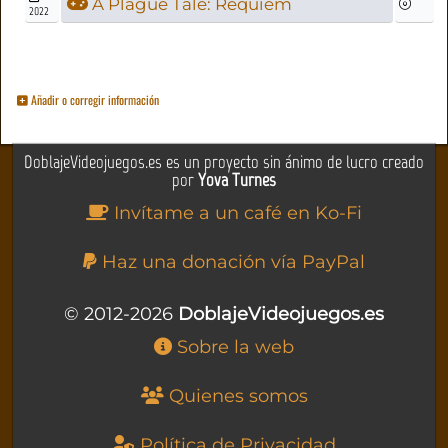
A Plague Tale: Requiem
2022
Añadir o corregir información
DoblajeVideojuegos.es es un proyecto sin ánimo de lucro creado
por
Yova Turnes
Invítame a un café en Ko-Fi
Haz una donación vía PayPal
© 2012-2026
DoblajeVideojuegos.es
Sobre la web
Quienes somos
Política de Privacidad