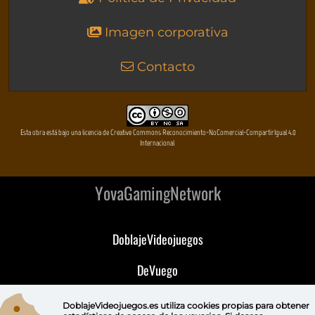
Imagen corporativa
Contacto
Esta obra está bajo una licencia de Creative Commons Reconocimiento-NoComercial-CompartirIgual 4.0
Internacional
YovaGamingNetwork
DoblajeVideojuegos
DeVuego
DeVuego GAL
DoblajeVideojuegos.es utiliza
cookies propias
para obtener