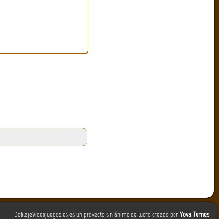
DoblajeVideojuegos.es es un proyecto sin ánimo de lucro creado por
Yova Turnes