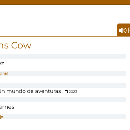
F
ns Cow
ez
ginal
Un mundo de aventuras
2023
Games
je